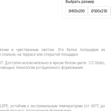
Выбрать размер
Ø400х200
Ø500х250
ягким и чувственным светом. Это белое полушарие из
 спальне, на террасе или открытой площадке.
UT. Доступен исключительно в ярком белом цвете. 1/2 Globo,
с помощью технологии ротационного формования.
LLDPE, устойчив к экстремальным температурам (от -60°C до
енный процесс: ротационное формование.