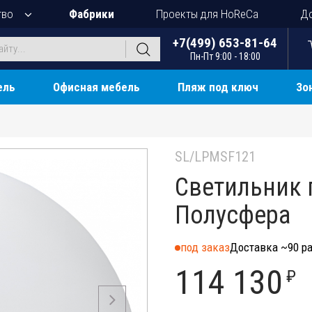
тво
Фабрики
Проекты для HoReCa
До
+7(499) 653-81-64
Пн-Пт 9:00 - 18:00
ель
Офисная мебель
Пляж под ключ
Зо
SL/LPMSF121
Светильник 
Полусфера
под заказ
Доставка ~90 ра
114 130
₽