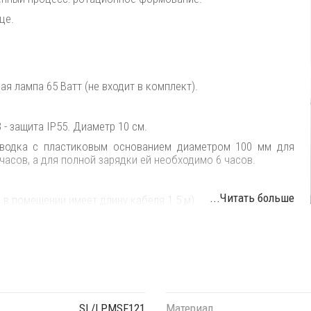
це.
 лампа 65 Ватт (не входит в комплект).
- защита IP55. Диаметр 10 см.
оводка с пластиковым основанием диаметром 100 мм для
часов, а для полной зарядки ей необходимо 6 часов.
...Читать больше
 в помещении имеет длину кабеля 1.5 м).
и и водяных струй.
E).
а на нормально воспламеняющихся поверхностях.
SL/LPMSF121
Материал