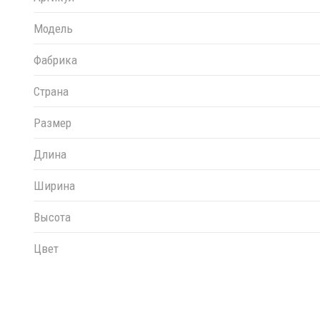
Для уточнения всех возможных вариантов матер
Модель
менеджерам!
Фабрика
Страна
Размер
Длина
Ширина
Высота
Цвет