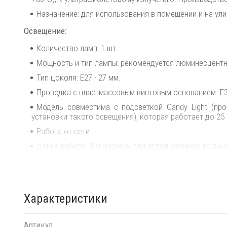
Назначение: для использования в помещении и на ули
Освещение:
Количество ламп: 1 шт.
Мощность и тип лампы: рекомендуется люминесцентная
Тип цоколя: E27 - 27 мм.
Проводка с пластмассовым винтовым основанием. E3 
Модель совместима с подсветкой Candy Light (пр
установки такого освещения), которая работает до 25 
Работа от сети.
Длина кабеля: 3 м (модель для использования только
Степень защиты: IP 55 - защита от проникновения пыл
Класс изоляции: 2.
Переработка и утилизация электронных отходов (WEE
Характеристики
Устройство подходит для непосредственного монтаж
Посмотреть технические характеристики
.
Артикул