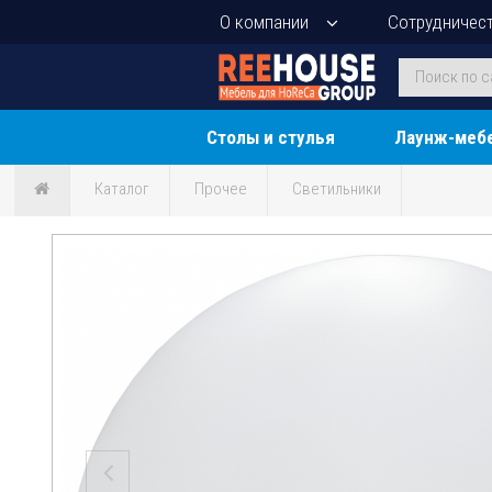
О компании
Сотрудничес
Столы и стулья
Лаунж-меб
Каталог
Прочее
Светильники