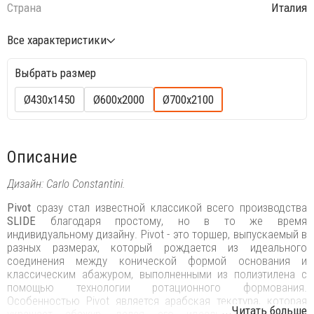
Страна
Италия
Все характеристики
Выбрать размер
Ø430х1450
Ø600х2000
Ø700х2100
Описание
Дизайн: Carlo Constantini.
Pivot
сразу стал известной классикой всего производства
SLIDE
благодаря простому, но в то же время
индивидуальному дизайну. Pivot - это торшер, выпускаемый в
разных размерах, который рождается из идеального
соединения между конической формой основания и
классическим абажуром, выполненными из полиэтилена с
помощью технологии ротационного формования.
Особенностью Pivot является арабская текстура, которая
...Читать больше
украшает абажур, делая его идеальным напольным