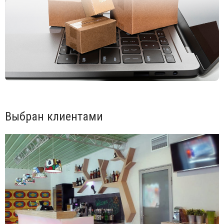
Модель совместима с подсветкой Candy Light (проводка
с пластиковым основанием диаметром 100 мм для
установки такого освещения), которая работает до 25
часов, а для полной зарядки ей необходимо 6 часов.
Работа от сети.
Длина кабеля: 3 м.
Степень защиты: IP 55 - защита от проникновения пыли и
водяных струй.
Класс изоляции: 2.
Переработка и утилизация электронных отходов (WEEE).
Выбран клиентами
Устройство подходит для непосредственного монтажа на
нормально воспламеняющихся поверхностях.
Использование кашпо:
Заполните кашпо на 1/3 в высоту разреженной глиной,
чтобы не перегружать структуру горшка и не допускать
дренаж воды.
Для лучшего дренажа рекомендуется поместить
дренажную ткань с разреженной глиной и почвой.