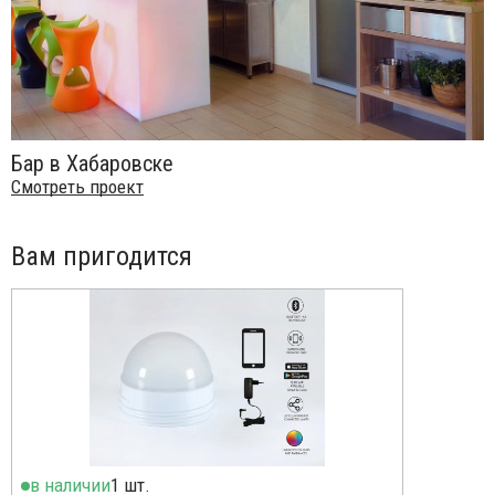
Все кашпо SLIDE оснащены системой водоотведения.
Светящиеся кашпо оснащены внутренней дренажной
трубкой, которая защищает систему освещения от
контакта с жидкостями.
Примечание: всегда удаляйте пылезащитный колпачок со
стороны для слива воды.
Бар в Хабаровске
Посмотреть технические характеристики
.
Смотреть проект
Цена на сайте указана за модель с подсветкой. Для
уточнения всех возможных вариантов материала и цвета
данного изделия обращайтесь к нашим менеджерам!
Вам пригодится
в наличии
1 шт.