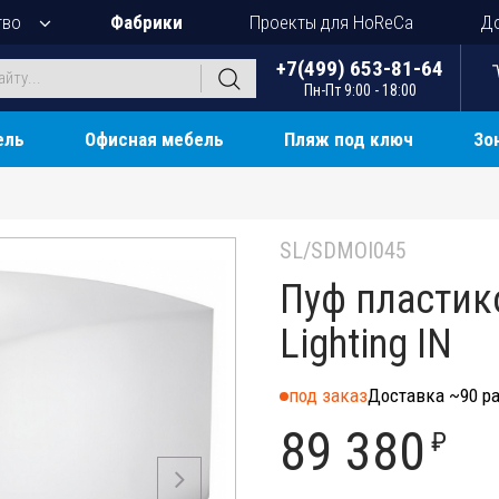
тво
Фабрики
Проекты для HoReCa
До
+7(499) 653-81-64
Пн-Пт 9:00 - 18:00
ель
Офисная мебель
Пляж под ключ
Зо
SL/SDMOI045
Пуф пластик
Lighting IN
под заказ
Доставка ~90 ра
89 380
₽