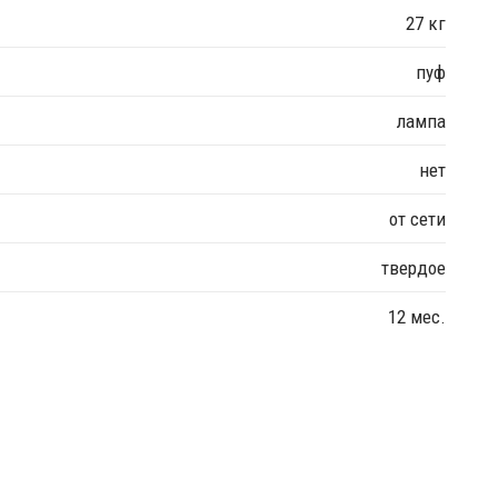
27 кг
пуф
лампа
нет
от сети
твердое
12 мес.