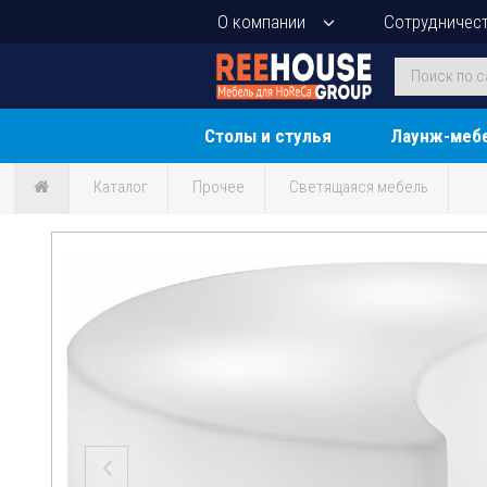
О компании
Сотрудничес
Столы и стулья
Лаунж-меб
Каталог
Прочее
Светящаяся мебель