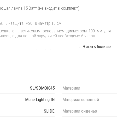
щая лампа 15 Ватт (не входит в комплект).
I3 - защита IP20. Диаметр 10 см.
оводка с пластиковым основанием диаметром 100 мм для
часов, а для полной зарядки ей необходимо 6 часов.
...Читать больше
ице имеет длину кабеля 3 м).
рдых предметов Ø>12 мм, но не воды.
E).
а на нормально воспламеняющихся поверхностях.
SL/SDMOI045
Материал
иала и цвета данного изделия обращайтесь к нашим
Mone Lighting IN
Материал основной
SLIDE
Материал сиденья