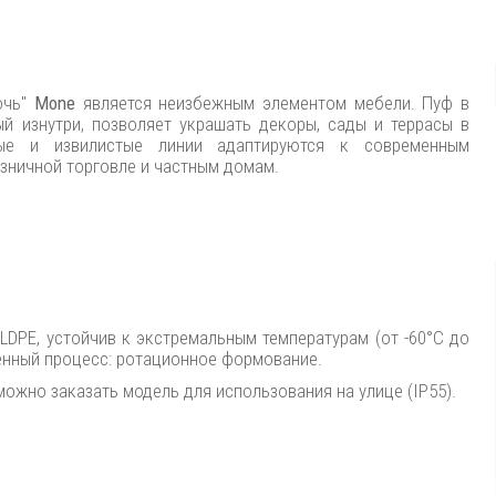
очь"
Mone
является неизбежным элементом мебели. Пуф в
й изнутри, позволяет украшать декоры, сады и террасы в
ые и извилистые линии адаптируются к современным
озничной торговле и частным домам.
LLDPE, устойчив к экстремальным температурам (от -60°C до
енный процесс: ротационное формование.
ожно заказать модель для использования на улице (IP55).