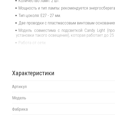
Количество ламп: 2 шт.
Мощность и тип лампы: рекомендуется энергосберегаю
Тип цоколя: E27 - 27 мм.
Две проводки с пластмассовым винтовым основанием. 
Модель совместима с подсветкой Candy Light (пр
установки такого освещения), которая работает до 25 
Работа от сети.
Длина кабеля: 1.5 м (модель для использования на ул
Степень защиты: IP 20 - защита от проникновения тве
Класс изоляции: 2.
Характеристики
Переработка и утилизация электронных отходов (WEE
Устройство подходит для непосредственного монтаж
Артикул
Посмотреть технические характеристики
.
Для уточнения всех возможных вариантов матер
Модель
менеджерам!
Фабрика