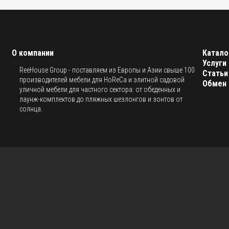
О компании
Катало
Услуги
ReeHouse Group - поставляем из Европы и Азии свыше 100
Статьи
производителей мебели для HoReCa и элитной садовой
Обмен 
уличной мебели для частного сектора: от обеденных и
лаунж-комплектов до пляжных шезлонгов и зонтов от
солнца.