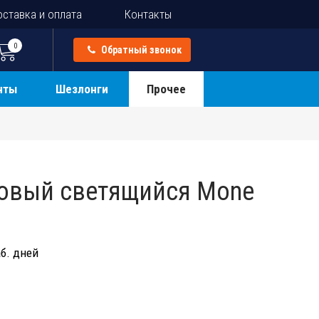
ставка и оплата
Контакты
0
Обратный звонок
нты
Шезлонги
Прочее
овый светящийся Mone
б. дней