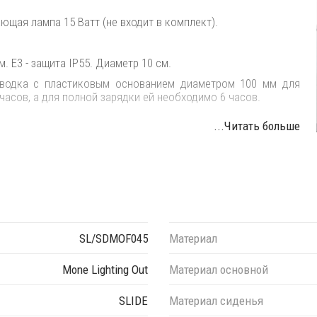
щая лампа 15 Ватт (не входит в комплект).
 E3 - защита IP55. Диаметр 10 см.
оводка с пластиковым основанием диаметром 100 мм для
часов, а для полной зарядки ей необходимо 6 часов.
...Читать больше
и и водяных струй.
E).
а на нормально воспламеняющихся поверхностях.
SL/SDMOF045
Материал
иала и цвета данного изделия обращайтесь к нашим
Mone Lighting Out
Материал основной
SLIDE
Материал сиденья