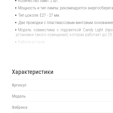
Количество ламп: 2 шт.
Мощность и тип лампы: рекомендуется энергосберегаю
Тип цоколя: E27 - 27 мм.
Две проводки с пластмассовым винтовым основанием.
Модель совместима с подсветкой Candy Light (пр
установки такого освещения), которая работает до 25 
Работа от сети.
Длина кабеля: 3 м.
Степень защиты: IP 55 - защита от проникновения пыл
Класс изоляции: 2.
Характеристики
Переработка и утилизация электронных отходов (WEE
Устройство подходит для непосредственного монтаж
Артикул
Посмотреть технические характеристики
.
Для уточнения всех возможных вариантов матер
Модель
менеджерам!
Фабрика