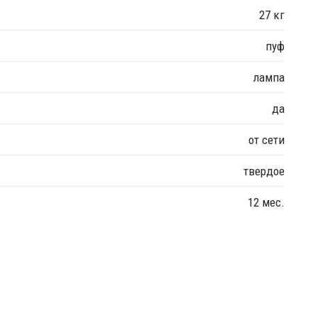
27 кг
пуф
лампа
да
от сети
твердое
12 мес.