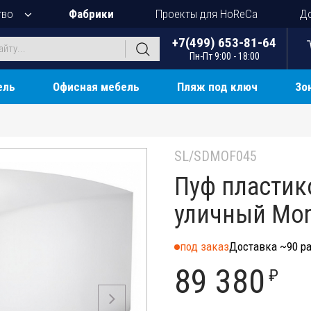
тво
Фабрики
Проекты для HoReCa
До
+7(499) 653-81-64
Пн-Пт 9:00 - 18:00
ель
Офисная мебель
Пляж под ключ
Зо
SL/SDMOF045
Пуф пластик
уличный Mone
под заказ
Доставка ~90 ра
89 380
₽