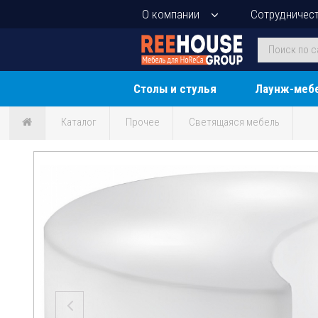
О компании
Сотрудничес
Столы и стулья
Лаунж-меб
Каталог
Прочее
Светящаяся мебель