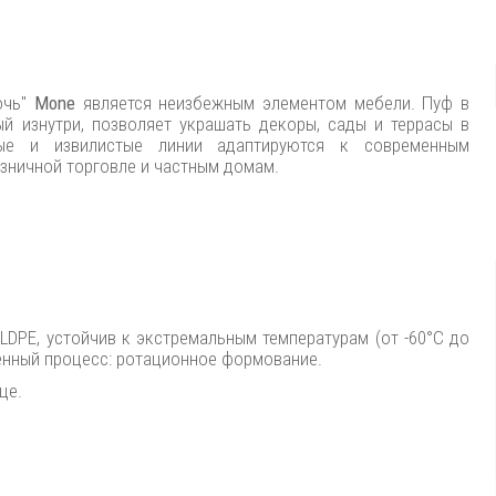
очь"
Mone
является неизбежным элементом мебели. Пуф в
й изнутри, позволяет украшать декоры, сады и террасы в
ые и извилистые линии адаптируются к современным
озничной торговле и частным домам.
LLDPE, устойчив к экстремальным температурам (от -60°C до
енный процесс: ротационное формование.
це.