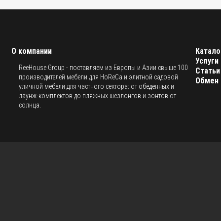
О компании
Катало
Услуги
ReeHouse Group - поставляем из Европы и Азии свыше 100
Статьи
производителей мебели для HoReCa и элитной садовой
Обмен 
уличной мебели для частного сектора: от обеденных и
лаунж-комплектов до пляжных шезлонгов и зонтов от
солнца.