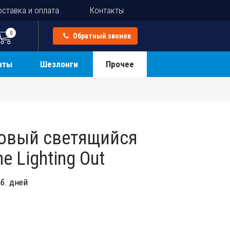
ставка и оплата
Контакты
0
Обратный звонок
нты
Шезлонги
Прочее
овый светящийся
 Lighting Out
б. дней