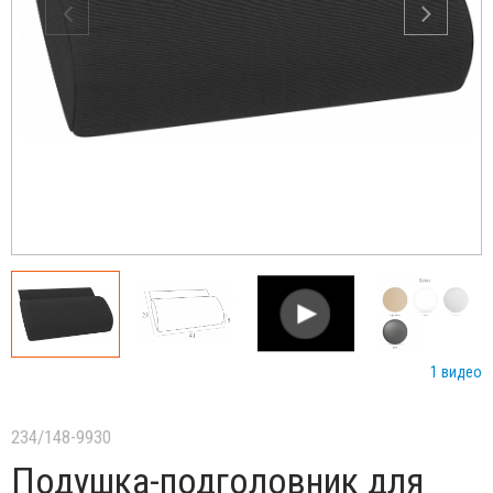
1 видео
234/148-9930
Подушка-подголовник для