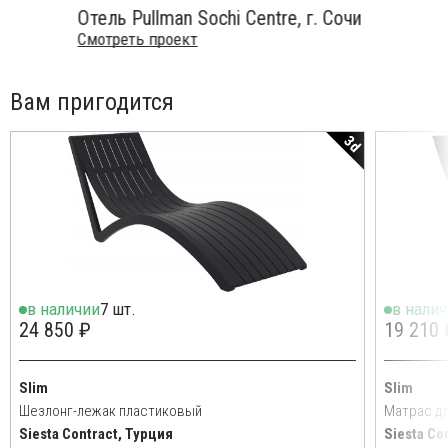
Отель Pullman Sochi Centre, г. Сочи
Смотреть проект
Вам пригодится
3d
в наличии
7 шт.
в нали
24 850 ₽
19 210 
Slim
Slim
Шезлонг-лежак пластиковый
Матрас д
Siesta Contract, Турция
Siesta Co