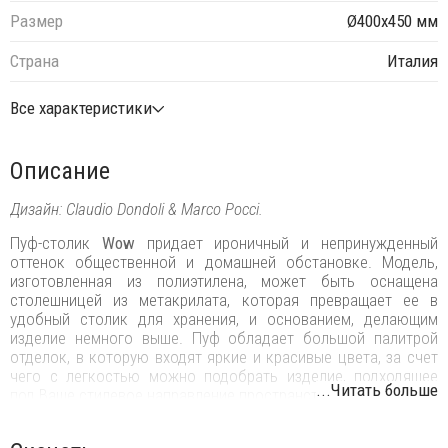
Размер
Ø400х450 мм
Страна
Италия
Все характеристики
Описание
Дизайн: Claudio Dondoli & Marco Pocci.
Пуф-столик
Wow
придает ироничный и непринужденный
оттенок общественной и домашней обстановке. Модель,
изготовленная из полиэтилена, может быть оснащена
столешницей из метакрилата, которая превращает ее в
удобный столик для хранения, и основанием, делающим
изделие немного выше. Пуф обладает большой палитрой
отделок, в которую входят яркие и красивые цвета, за счет
чего с легкостью можно подобрать изделие, подходящее
...Читать больше
под Ваше стилевое направление пространства.
Особенности: