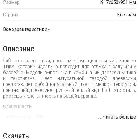
Размер
1917х650х951 мм
Страна
Вьетнам
Все характеристики
Описание
Loft
- это элегантный, прочный и функциональный лежак из
ТИКА, который идеально подходит для отдыха в саду или у
бассейна. Модель выполнена в комбинации древесины тика
и текстилена. Цвет натуральной твердой древесины
представляет собой натуральный цвет с мелкой текстурой,
придающий древесине приятный теплый вид. Loft - это стиль,
роскошь и элегантность на Вашей веранде.
Особенности:
...Читать больше
Материал - ТИК.
Древесина, из которой изготовлена мебель, имеет
сертификацию FSC (Forest Stewardship Council) - гарантия
Скачать
качества и происхождения древесины. Знак FSC -