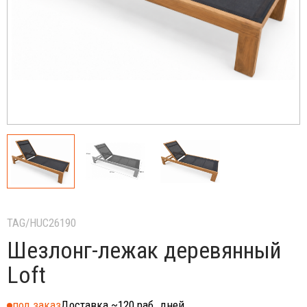
TAG/HUC26190
Шезлонг-лежак деревянный
Loft
под заказ
Доставка ~120 раб. дней