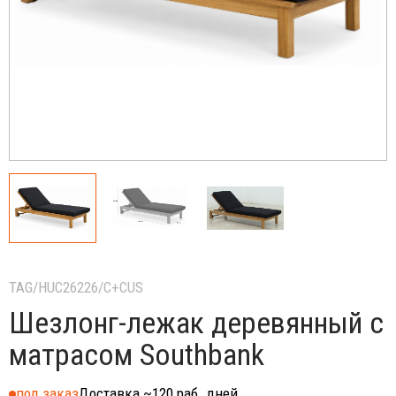
TAG/HUC26226/C+CUS
Шезлонг-лежак деревянный с
матрасом Southbank
под заказ
Доставка ~120 раб. дней