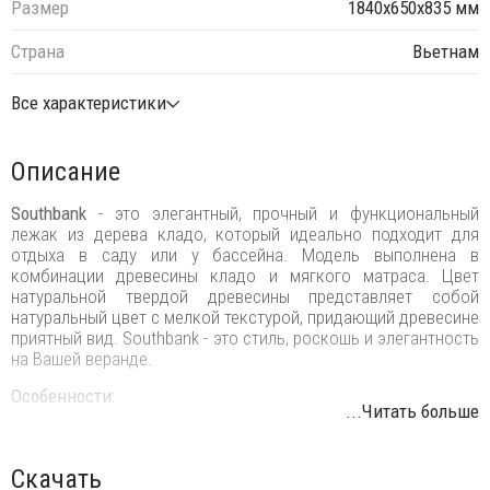
Размер
1840х650х835 мм
Страна
Вьетнам
Все характеристики
Описание
Southbank
- это элегантный, прочный и функциональный
лежак из дерева кладо, который идеально подходит для
отдыха в саду или у бассейна. Модель выполнена в
комбинации древесины кладо и мягкого матраса. Цвет
натуральной твердой древесины представляет собой
натуральный цвет с мелкой текстурой, придающий древесине
приятный вид. Southbank - это стиль, роскошь и элегантность
на Вашей веранде.
Особенности:
...Читать больше
Материал - кладо.
Древесина, из которой изготовлена мебель, имеет
Скачать
сертификацию FSC (Forest Stewardship Council) - гарантия