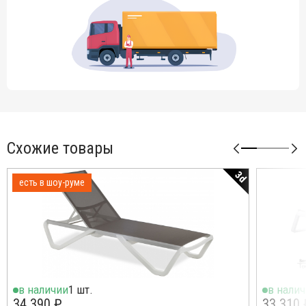
Схожие товары
3d
есть в шоу-руме
в наличии
1 шт.
в нали
34 390 ₽
33 310 