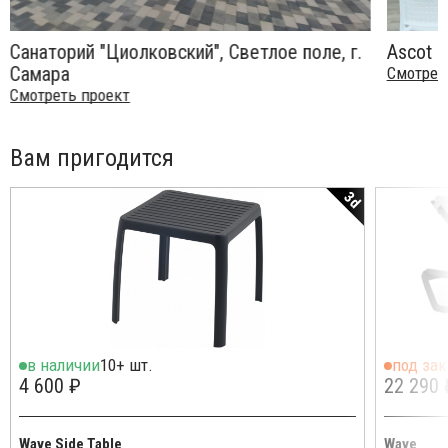
Cанаторий "Циолковский", Светлое поле, г.
Ascot H
Самара
Смотрет
Смотреть проект
Вам пригодится
3d
в наличии
10+ шт.
под зак
4 600 ₽
22 290 
Wave Side Table
Wave