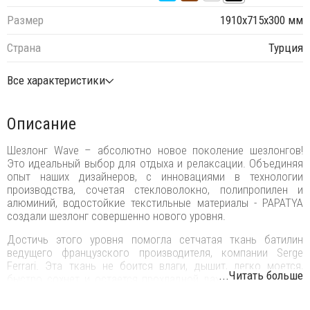
Размер
1910х715х300 мм
Страна
Турция
Все характеристики
Описание
Шезлонг Wave – абсолютно новое поколение шезлонгов!
Это идеальный выбор для отдыха и релаксации. Объединяя
опыт наших дизайнеров, с инновациями в технологии
производства, сочетая стекловолокно, полипропилен и
алюминий, водостойкие текстильные материалы - PAPATYA
создали шезлонг совершенно нового уровня.
Достичь этого уровня помогла сетчатая ткань батилин
ведущего французского производителя, компании Serge
Ferrari. Эта ткань не боится влаги, дышит, легко моется,
...Читать больше
быстро сохнет и остается прохладной даже под палящими
лучами солнца. Ее преимущество: высокая прочность и
износостойкость, устойчивость к ультрафиолету,