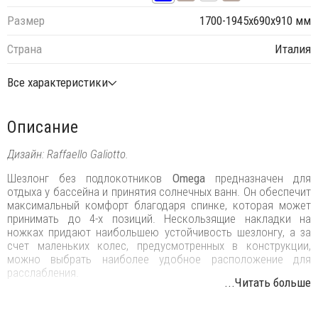
Размер
1700-1945х690х910 мм
Страна
Италия
Все характеристики
Описание
Дизайн: Raffaello Galiotto.
Шезлонг без подлокотников
Omega
предназначен для
отдыха у бассейна и принятия солнечных ванн. Он обеспечит
максимальный комфорт благодаря спинке, которая может
принимать до 4-х позиций. Нескользящие накладки на
ножках придают наибольшею устойчивость шезлонгу, а за
счет маленьких колес, предусмотренных в конструкции,
можно выбрать наиболее удобное расположение для
расслабления.
...Читать больше
Трубчатый каркас изготовлен из полипропилена, а верхняя
часть – из дышащей синтетической ткани (сменной).