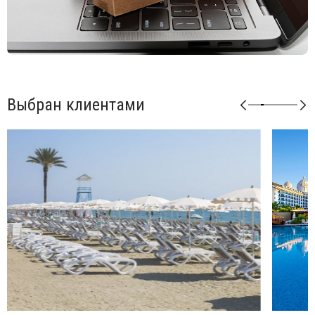
Максимальная глубина погружения в воду должна
составлять не более
300 мм
.
Открыть технические характеристики.
На модели с текстиленом (Alfa, Omega, Atlantico) может быть
нанесен любой
логотип или изображение
. Для подробной
информации по нанесению обращайтесь к менеджерам.
Выбран клиентами
Дополнительно к шезлонгу можно приобрести
солнцезащитный
козырек
, матрас и
столики для шезлонгов
.
А также ремкомплект для увеличения срока службы
изделия.