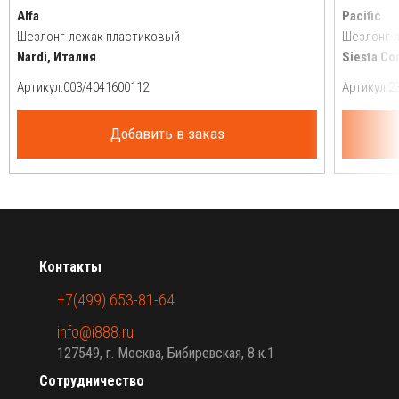
Alfa
Pacific
Шезлонг-лежак пластиковый
Шезлонг-
Nardi, Италия
Siesta Co
Артикул:
Артикул:
Добавить в заказ
Контакты
+7(499) 653-81-64
info@i888.ru
127549, г. Москва, Бибиревская, 8 к.1
Сотрудничество