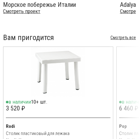
Морское побережье Италии
Adalya E
Смотреть проект
Смотрет
Вам пригодится
Смотреть все
в наличии
10+ шт.
в нали
3 520 ₽
6 460 ₽
Rodi
Pop
Столик пластиковый для лежака
Столик пл