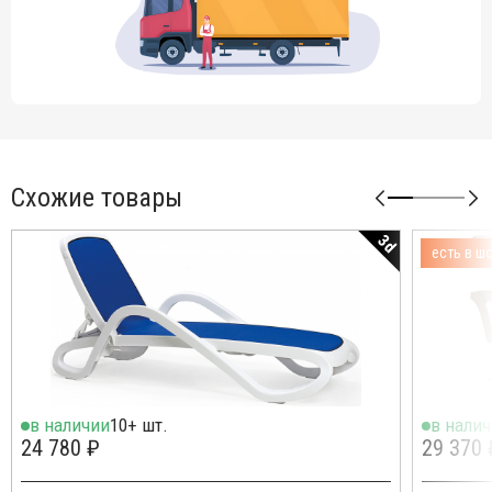
Схожие товары
3d
есть в ш
в наличии
10+ шт.
в нали
24 780 ₽
29 370 