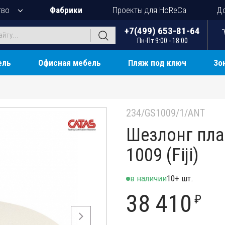
тво
Фабрики
Проекты для HoReCa
До
+7(499) 653-81-64
Пн-Пт 9:00 - 18:00
ель
Офисная мебель
Пляж под ключ
Зо
234/GS1009/1/ANT
Шезлонг пла
1009 (Fiji)
в наличии
10+ шт.
38 410
₽