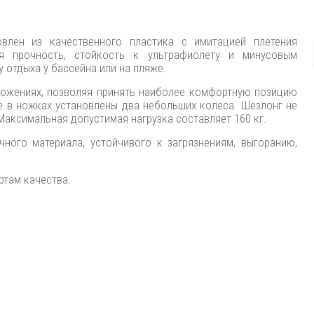
овлен из качественного пластика с имитацией плетения
ая прочность, стойкость к ультрафиолету и минусовым
у отдыха у бассейна или на пляже.
ложениях, позволяя принять наиболее комфортную позицию
е в ножках установлены два небольших колеса. Шезлонг не
 Максимальная допустимая нагрузка составляет 160 кг.
ного материала, устойчивого к загрязнениям, выгоранию,
ртам качества.