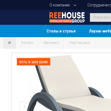
О компании
Сотрудничес
Столы и стулья
Лаунж-меб
Каталог
Шезлонги
Пластиковые
есть в шоу-руме