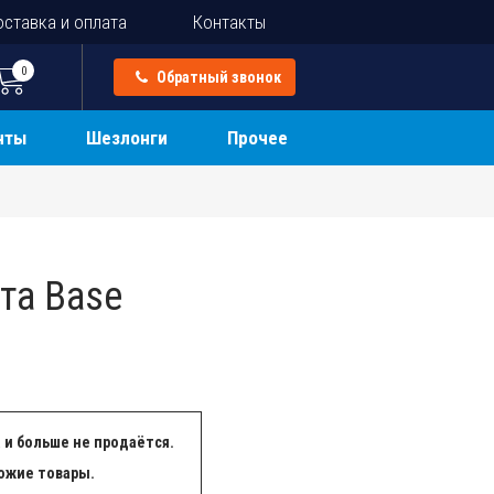
ставка и оплата
Контакты
0
Обратный звонок
нты
Шезлонги
Прочее
та Base
 и больше не продаётся.
ожие товары.