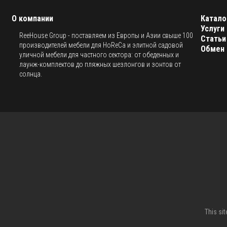
О компании
Катало
Услуги
ReeHouse Group - поставляем из Европы и Азии свыше 100
Статьи
производителей мебели для HoReCa и элитной садовой
Обмен 
уличной мебели для частного сектора: от обеденных и
лаунж-комплектов до пляжных шезлонгов и зонтов от
солнца.
This si