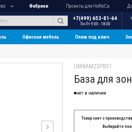
тво
Фабрики
Проекты для HoReCa
До
+7(499) 653-81-64
Пн-Пт 9:00 - 18:00
ель
Офисная мебель
Пляж под ключ
Зо
OMBAM23PB31
База для зон
нет в наличии
Товар снят с производства
Выбирайте пох