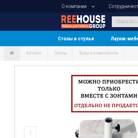
О компании
Сотрудничес
Столы и стулья
Лаунж-меб
Каталог
Зонты
Базы и утяжелители