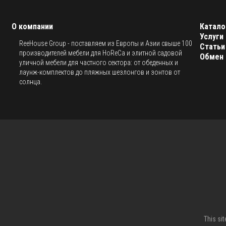
О компании
Катало
Услуги
ReeHouse Group - поставляем из Европы и Азии свыше 100
Статьи
производителей мебели для HoReCa и элитной садовой
Обмен 
уличной мебели для частного сектора: от обеденных и
лаунж-комплектов до пляжных шезлонгов и зонтов от
солнца.
This si