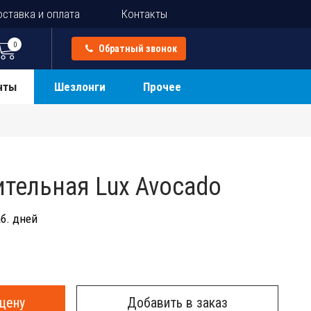
ставка и оплата
Контакты
0
Обратный звонок
нты
Шезлонги
Прочее
ительная Lux Avocado
б. дней
цену
Добавить в заказ