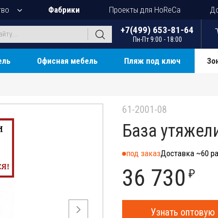
тво
Фабрики
Проекты для HoReCa
До
+7(499) 653-81-64
Пн-Пт 9:00 - 18:00
ель
Офисная мебель
Пляж под ключ
Зо
61-2001-08
База утяжел
под заказ
Доставка ~60 ра
36 730
₽
Узнать оптовую 