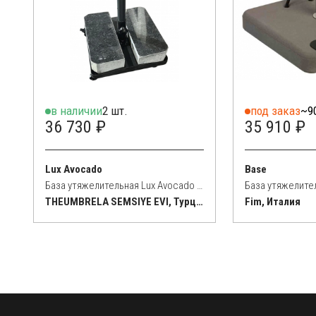
в наличии
2 шт.
под заказ
~9
36 730 ₽
35 910 ₽
Lux Avocado
Base
База утяжелительная Lux Avocado 70 кг
База утяжелител
THEUMBRELA SEMSIYE EVI, Турция
Fim, Италия