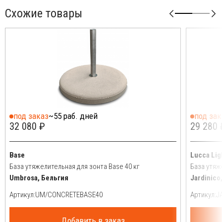
Схожие товары
под заказ
~55 раб. дней
под зак
32 080 ₽
29 280 
Base
Lucca Lig
База утяжелительная для зонта Base 40 кг
База утяж
Umbrosa, Бельгия
Jardinico
Артикул:
Артикул:
Добавить в заказ