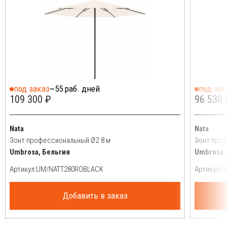
под заказ
~55 раб. дней
под зак
109 300 ₽
96 530 
Nata
Nata
Зонт профессиональный Ø2.8 м
Зонт проф
Umbrosa, Бельгия
Umbrosa,
Артикул:
Артикул:
Добавить в заказ