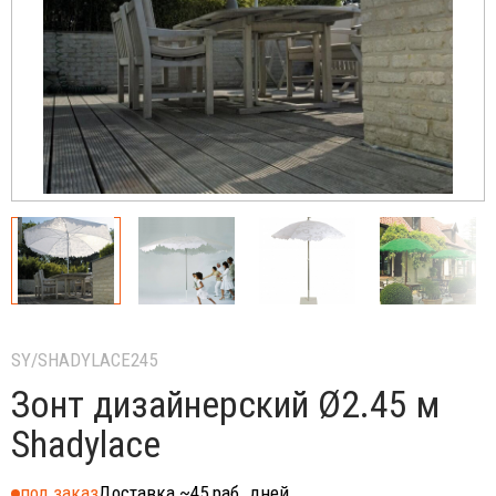
SY/SHADYLACE245
Зонт дизайнерский Ø2.45 м
Shadylace
под заказ
Доставка ~45 раб. дней