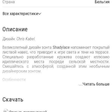
Страна
Бельгия
Все характеристики
Описание
Дизайн: Chris Kabel.
Великолепный дизайн зонта
Shadylace
напоминает покрытый
листвой навес, что приводит к игре света и тени на террасе.
Специально разработанные кружева создают иллюзию
идиллического места посреди сельской местности.
Смешайтесь с атмосферой, созданной этим необычным
дизайнерским зонтом.
Особенности:
...Читать больше
Легко открывается вручную и автоматически защелкивается
с помощью пружин (почти так же, как и обычный зонт).
Скачать
Гарантированная ветроустойчивость до 5 баллов по шкале
Бофорта (8.0-10.7 м/с), в зависимости от установленной
базы.