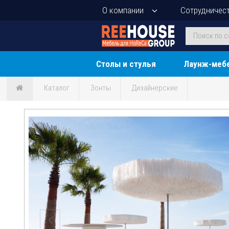
О компании
Сотрудничес
Столы и стулья
Лаунж-меб
Каталог
Зонты
Дизайнерские