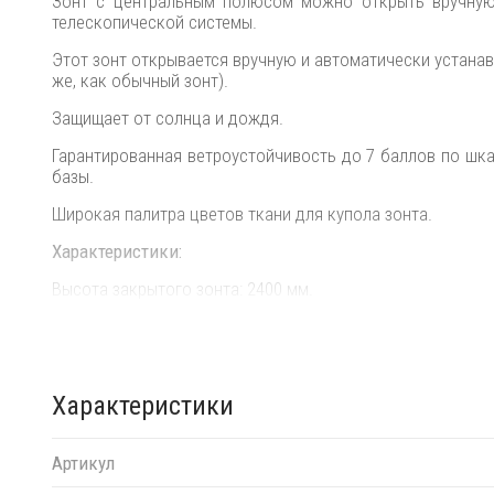
Зонт с центральным полюсом можно открыть вручную,
телескопической системы.
Этот зонт открывается вручную и автоматически устана
же, как обычный зонт).
Защищает от солнца и дождя.
Гарантированная ветроустойчивость до 7 баллов по шкал
базы.
Широкая палитра цветов ткани для купола зонта.
Характеристики:
Высота закрытого зонта: 2400 мм.
Высота открытого зонта: 2400 мм.
Высота до кромки открытого зонта: 1900 мм.
Высота до кромки закрытого зонта: 560 мм.
Характеристики
Размер упаковки: 2700х430х430 мм.
Артикул
Площадь затенения: +/- 4.91 м².