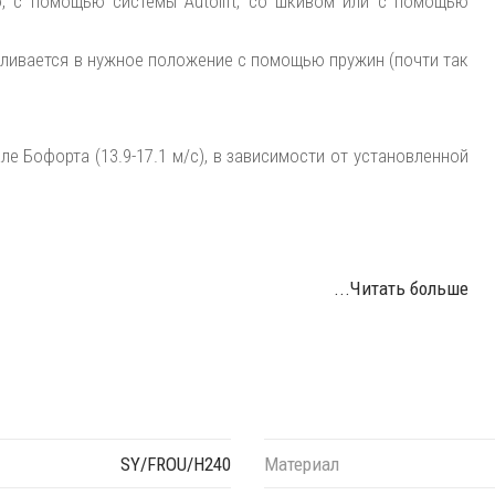
 с помощью системы Autolift, со шкивом или с помощью
вливается в нужное положение с помощью пружин (почти так
е Бофорта (13.9-17.1 м/с), в зависимости от установленной
...Читать больше
SY/FROU/H240
Материал