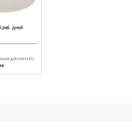
5 раб. дней
База утяжелительная для зонта Rondo 42 кг
ия