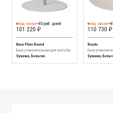
под заказ
~45 раб. дней
под заказ
~4
101 220 ₽
110 730 ₽
Base Plate Round
Rondo
База утяжелительная для зонта Base Plate Round 41 кг
Sywawa, Бельгия
Sywawa, Бельг