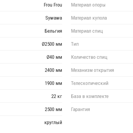
Frou Frou
Материал опоры
отделкой из акрила, 200 г/м², стойкость цвета УФ: 7-8/8,
ние ± 5%).
Sywawa
Материал купола
 (9853).
Бельгия
Материал спиц
н.
 зеленый, черный, под заказ - слоновая кость, желтый,
Ø2500 мм
Тип
Ø40 мм
Количество спиц
обработка для морской среды - для установки на пляже или
2400 мм
Механизм открытия
1900 мм
Телескопический
22 кг
База в комплекте
оустойчивость 6 баллов по шкале Бофорта.
2500 мм
Гарантия
круглый
мм.