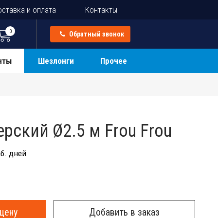
ставка и оплата
Контакты
0
Обратный звонок
нты
Шезлонги
Прочее
рский Ø2.5 м Frou Frou
б. дней
цену
Добавить в заказ