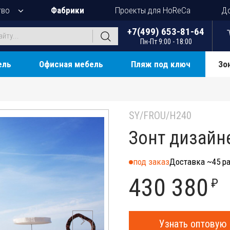
тво
Фабрики
Проекты для HoReCa
До
+7(499) 653-81-64
Пн-Пт 9:00 - 18:00
ель
Офисная мебель
Пляж под ключ
Зо
SY/FROU/H240
Зонт дизайне
под заказ
Доставка ~45 ра
430 380
₽
Узнать оптовую 