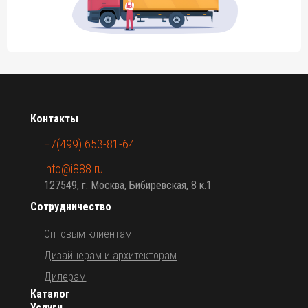
± 5%).
Возможные цвета внутреннего купола: белый (9577), черный
(9853).
Материал опоры: нержавеющая сталь 316 с эпоксидной
грунтовкой и порошковым покрытием черного цвета RAL
9005 или белого цвета RAL 9010.
Контакты
Диаметр опоры: Ø40 мм.
Материал и размер спиц: алюминий, 12xØ18x1.5 мм,
+7(499) 653-81-64
армированные, с порошковым покрытием черного цвета RAL
info@i888.ru
9005 или белого цвета RAL 9010.
127549, г. Москва, Бибиревская, 8 к.1
Аксессуары:
Сотрудничество
Утяжелительная база Rondo, сталь, Ø740 мм, 42 кг.
Оптовым клиентам
Дополнительные утяжелители для базы, 2х10 кг, сталь, 6 мм.
Дизайнерам и архитекторам
Защитный чехол из полиэстера.
Дилерам
Освещение Quaseo (крепится на опору).
Каталог
Услуги