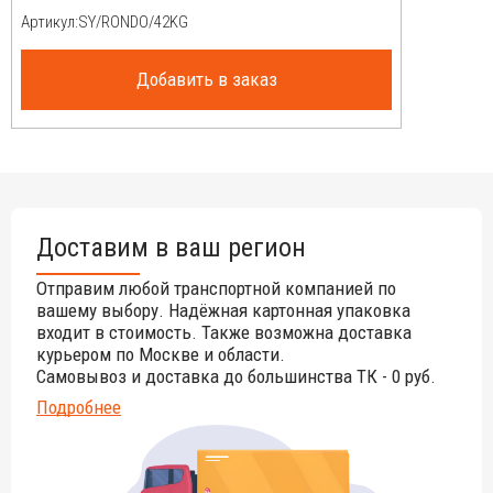
Артикул:
Возможные цвета внешнего купола:
mono
- белый, слоновая
кость, черный;
duo
- белый;
degrade
- желтый, оранжевый,
красный.
Добавить в заказ
Возможные цвета кромки:
duo
- белый, слоновая кость,
желтый, оранжевый, красный, фуксия, зеленый, голубой,
синий, черный;
degrade
- желтый, оранжевый, красный.
Доставим в ваш регион
Отправим любой транспортной компанией по
вашему выбору. Надёжная картонная упаковка
входит в стоимость. Также возможна доставка
курьером по Москве и области.
Самовывоз и доставка до большинства ТК - 0 руб.
Подробнее
Материал внутреннего купола: airtex - 100% полиэстер с
отделкой из акрила, 200 г/м², стойкость цвета УФ: 7-8/8,
давление 1000 мм вод. ст. (значения могут иметь отклонение