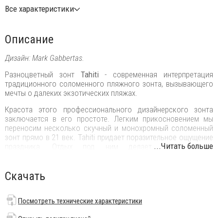
Все характеристики
Описание
Дизайн: Mark Gabbertas.
Разноцветный зонт
Tahiti
- современная интерпретация
традиционного соломенного пляжного зонта, вызывающего
мечты о далеких экзотических пляжах.
Красота этого профессионального дизайнерского зонта
заключается в его простоте. Легким прикосновением мы
переносим несколько скучный и монохромный соломенный
зонт прямо в 21 век. Tahiti придает поразительное ощущение
...Читать больше
праздника. Отдых под ним делает по-настоящему
счастливым.
Великолепный зонт Tahiti также идеально подходит для того,
Скачать
чтобы обеспечить тень на Вашей террасе, и также выглядит
очень естественно на пляже.
Посмотреть технические характеристики
Особенности: