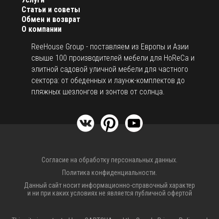
Столик Bla Bla (крепится на опору).
Статьи и советы
Столик Bla Bla и подставка для охлаждения
Обмен и возврат
напитков Coupe (крепится на опору).
О компании
Посмотреть технические характеристики
.
ReeHouse Group - поставляем из Европы и Азии
свыше 100 производителей мебели для HoReCa и
Открыть палитру тканей
.
элитной садовой уличной мебели для частного
сектора: от обеденных и лаунж-комплектов до
пляжных шезлонгов и зонтов от солнца.
Согласие на обработку персональных данных.
Политика конфиденциальности.
Данный сайт носит информационно-справочный характер
и ни при каких условиях не является публичной офертой