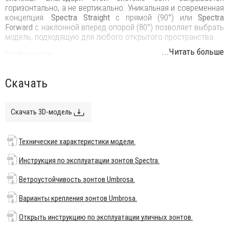
горизонтально, а не вертикально. Уникальная и современная
концепция.
Spectra Straight
с прямой (90°) или
Spectra
Forward
с наклонной вперед опорой (80°) позволяет выбрать
модель, подходящую для любого открытого пространства.
...Читать больше
Особенности:
Материал каркаса: анодированный алюминий или
Скачать
алюминий с порошковым покрытием.
Материал купола: только 100% акриловые ткани
производства Dickson (Sunbrella) или Tuvatextil (Agora): 260
Скачать 3D-модель
г/м², УФ-защита 7/8, водоотталкивающие свойства.
Материал спиц Ø16 мм: стекловолокно.
Технические характеристики модели.
Возможность поворота на 360°.
Материал рукоятки: литой алюминий с порошковым
Инструкция по эксплуатации зонтов Spectra.
покрытием RAL.
Ветроустойчивость зонтов Umbrosa.
Все модели Umbrosa разработаны и изготовлены в
Бельгии.
Варианты крепления зонтов Umbrosa.
Гарантия производителя на все продукты фабрики от 10
Открыть инструкцию по эксплуатации уличных зонтов.
до 2 лет.