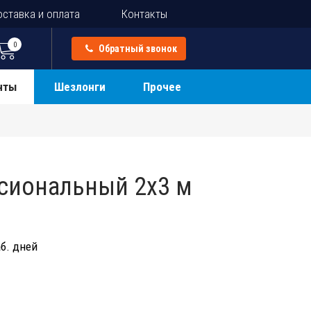
ставка и оплата
Контакты
0
Обратный звонок
нты
Шезлонги
Прочее
сиональный 2х3 м
б. дней