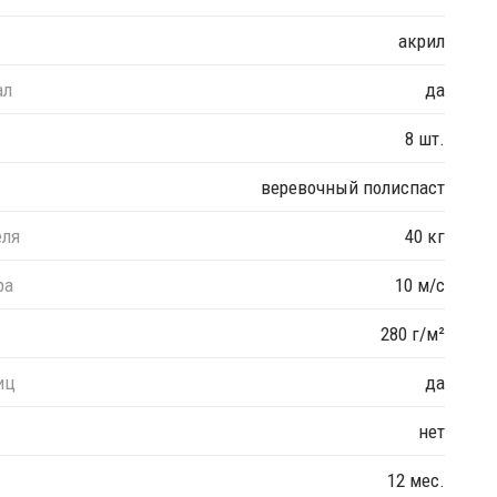
акрил
ал
да
8 шт.
веревочный полиспаст
еля
40 кг
ра
10 м/с
280 г/м²
иц
да
нет
12 мес.