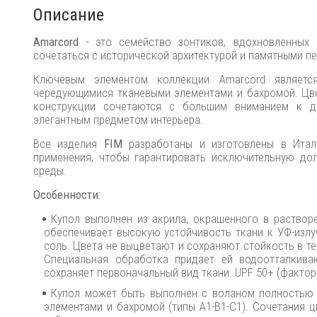
Описание
Amarcord
- это семейство зонтиков, вдохновленных
сочетаться с исторической архитектурой и памятными п
Ключевым элементом коллекции Amarcord являетс
чередующимися тканевыми элементами и бахромой. Цве
конструкции сочетаются с большим вниманием к де
элегантным предметом интерьера.
Все изделия
FIM
разработаны и изготовлены в Ита
применения, чтобы гарантировать исключительную до
среды.
Особенности:
Купол выполнен из акрила, окрашенного в раствор
обеспечивает высокую устойчивость ткани к УФ-излуч
соль. Цвета не выцветают и сохраняют стойкость в те
Специальная обработка придает ей водоотталкива
сохраняет первоначальный вид ткани. UPF 50+ (фактор 
Купол может быть выполнен с воланом полностью и
элементами и бахромой (типы A1-B1-C1). Сочетания ц