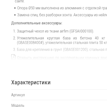
сайте.
Опора Ø50 мм выполнена из алюминия с отделкой гр
Замена спиц без разборки зонта. Аксессуары из нейл
Дополнительные аксессуары:
Защитный чехол из ткани airfim (GFSAI000100).
Утяжелительная круглая база из бетона 40 кг 
(GBASE008400#), утяжелительная стальная плита 50 к
База для крепления в грунт (GBASE001200); стальная 
Открыть инструкцию по эксплуатации уличных зон
Цена на сайте указана за модель из ткани акрил с в
моделей и дополнительную информацию уточняйте у м
Обращаем Ваше внимание, что при эксплуатации зо
Характеристики
рекомендованного производителем. В случае испол
ветренностью вес рекомендуется удвоить. На данную мод
Артикул
Модель