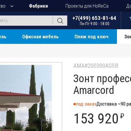
тво
Фабрики
Проекты для HoReCa
До
+7(499) 653-81-64
Пн-Пт 9:00 - 18:00
ель
Офисная мебель
Пляж под ключ
Зо
AMA#200300AGSB
Зонт профес
Amarcord
под заказ
Доставка ~90 ра
153 920
₽