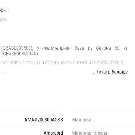
афит.
она.
(GBASE003500), утяжелительная база из бетона 60 кг
г (GBASE008500#X).
плита для монтажа на поверхность с трубой (GBASE007500).
...Читать больше
тов.
оланом C0 и без утяжелительной базы. Стоимость других
енеджера.
нтов для утяжеления требуется соблюдать вес не ниже
ьзования зонтов на открытых площадках с повышенной
ель рекомендованный вес утяжеления составляет 40 кг.
AMA#200300AGSB
Материал
Amarcord
Материал опоры