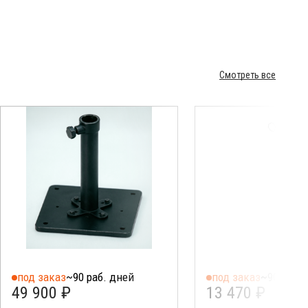
Смотреть все
под заказ
~90 раб. дней
под заказ
~90 раб. 
49 900 ₽
13 470 ₽