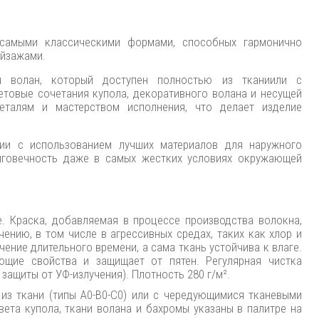
 самыми классическими формами, способных гармонично
ейзажами.
я волан, который доступен полностью из тканиили с
товые сочетания купола, декоративного волана и несущей
талям и мастерством исполнения, что делает изделие
лии с использованием лучших материалов для наружного
лговечность даже в самых жестких условиях окружающей
е. Краска, добавляемая в процессе производства волокна,
ению, в том числе в агрессивных средах, таких как хлор и
чение длительного времени, а сама ткань устойчива к влаге.
ющие свойства и защищает от пятен. Регулярная чистка
защиты от УФ-излучения). Плотность 280 г/м².
з ткани (типы A0-B0-C0) или с чередующимися тканевыми
вета купола, ткани волана и бахромы указаны в палитре на