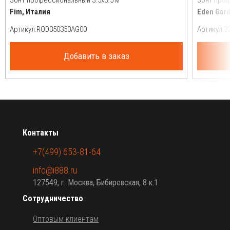
Fim, Италия
Eden Gar
Артикул:
Артикул:
Добавить в заказ
Контакты
+7(499) 653-81-64
info@i888.ru
127549, г. Москва, Бибиревская, 8 к.1
Сотрудничество
Оптовым клиентам