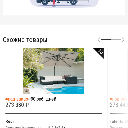
Схожие товары
3d
под заказ
~90 раб. дней
под зак
273 380 ₽
278 440
Rodi
Talento S
Зонт профессиональный 3.5х3.5 м
Зонт проф