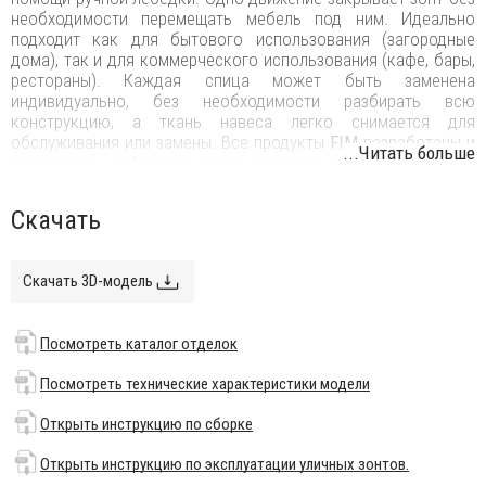
необходимости перемещать мебель под ним. Идеально
подходит как для бытового использования (загородные
дома), так и для коммерческого использования (кафе, бары,
рестораны). Каждая спица может быть заменена
индивидуально, без необходимости разбирать всю
конструкцию, а ткань навеса легко снимается для
обслуживания или замены. Все продукты
FIM
разработаны и
...Читать больше
изготовлены в Италии с использованием лучших материалов
для наружного применения, чтобы гарантировать
исключительную долговечность даже в самых жестких
Скачать
условиях окружающей среды.
Особенности:
Скачать 3D-модель
Купол может быть выполнен из акрила цвета слоновая
кость (без волана, с вентиляцией), цветного акрила (без
волана, с вентиляцией), ткани micro-mesh (ПВХ-сетка, без
Посмотреть каталог отделок
волана, без вентиляции), airfim (водонепроницаемая, с
воланом и вентиляционным отверстием).
Посмотреть
Посмотреть технические характеристики модели
каталог отделок
.
Открыть инструкцию по сборке
Опора 76х76 мм выполнена из алюминия с порошковым
покрытием.
Открыть инструкцию по эксплуатации уличных зонтов.
Возможные цвета указаны в палитре на сайте.