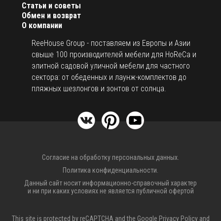
дождя площади под зонтами.
Статьи и советы
Обмен и возврат
LED подсветка.
О компании
Предварительно установленные провода.
ReeHouse Group - поставляем из Европы и Азии
Под заказ возможно изготовить зонт нестандартного
свыше 100 производителей мебели для HoReCa и
размера, с цветом рамы и навеса на выбор.
элитной садовой уличной мебели для частного
Открыть инструкцию по эксплуатации уличных зонтов.
сектора: от обеденных и лаунж-комплектов до
пляжных шезлонгов и зонтов от солнца.
Согласие на обработку персональных данных.
Политика конфиденциальности.
Данный сайт носит информационно-справочный характер
и ни при каких условиях не является публичной офертой
This site is protected by reCAPTCHA and the Google
Privacy Policy
and