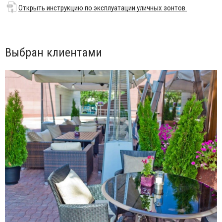
Открыть инструкцию по эксплуатации уличных зонтов.
Опора 100х100 мм выполнена из алюминия с
порошковым покрытием. Спицы 40х18 мм выполнены из
алюминия.
Возможные цвета указаны в палитре на сайте.
Выбран клиентами
Независимый механизм открытия каждого купола.
Замена спиц без разборки зонта.
Характеристики упаковки:
Зонт: 5 коробок, вес: 83.3 кг, объем: 0.532 м³.
Дополнительные аксессуары:
Утяжелительная база P FE 4 (GBASE000400).
Защитный чехол из ткани airfim (GFDAI000700) - для
каждого купола.
Круглый LED светильник с USB-кабелем для зарядки
(GLAMP000200).
Водосток (GCNAI000400, GCNAI000500, GCNAI000600).
База для крепления в грунт (GBASE000600); плита для