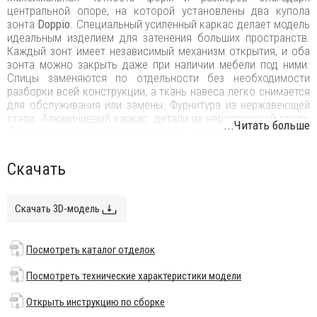
центральной опоре, на которой установлены два купола
зонта
Doppio
. Специальный усиленный каркас делает модель
идеальным изделием для затенения больших пространств.
Каждый зонт имеет независимый механизм открытия, и оба
зонта можно закрыть даже при наличии мебели под ними.
Спицы заменяются по отдельности без необходимости
разборки всей конструкции, а ткань навеса легко снимается
для обслуживания или замены. Фурнитура из нержавеющей
стали. Алюминиевый каркас, детали из нержавеющей стали.
...Читать больше
Стабилизатор обеспечивает более высокую стабильность
зонта в очень ветреных условиях. Все продукты
FIM
разработаны и изготовлены в Италии с использованием
Скачать
лучших материалов для наружного применения, чтобы
гарантировать исключительную долговечность даже в
самых жестких условиях окружающей среды.
Скачать 3D-модель
Особенности:
Куполы могут быть выполнены из акрила цвета слоновая
Посмотреть каталог отделок
кость (без волана, с вентиляцией), цветного акрила (без
волана, с вентиляцией), ткани micro-mesh (ПВХ-сетка, без
Посмотреть технические характеристики модели
волана, без вентиляции), airfim (водонепроницаемая, с
воланом и вентиляционным отверстием).
Посмотреть
Открыть инструкцию по сборке
каталог отделок
.