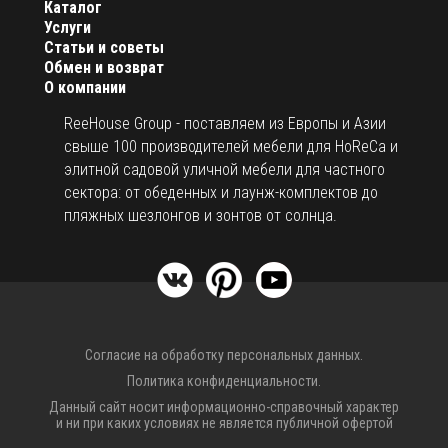
Каталог
Купол зонта из ткани ПВХ или Soltis.
Услуги
Статьи и советы
Двойной слой ткани (для зонтов с Split-системой).
Обмен и возврат
Дополнительная упаковка из ПВХ.
О компании
Застежка-липучка.
ReeHouse Group - поставляем из Европы и Азии
Дополнительные водостоки.
свыше 100 производителей мебели для HoReCa и
элитной садовой уличной мебели для частного
Волан на липучке (30 см).
сектора: от обеденных и лаунж-комплектов до
Боковые панели.
пляжных шезлонгов и зонтов от солнца.
Крепление боковых панелей.
LED подсветка.
Столик из дерева ироко.
Галогеновая подсветка.
Предварительно установленные провода.
Согласие на обработку персональных данных.
Под заказ возможно изготовить зонт нестандартного
Политика конфиденциальности.
размера, с цветом рамы и навеса на выбор.
Данный сайт носит информационно-справочный характер
и ни при каких условиях не является публичной офертой
Открыть инструкцию по эксплуатации уличных зонтов.