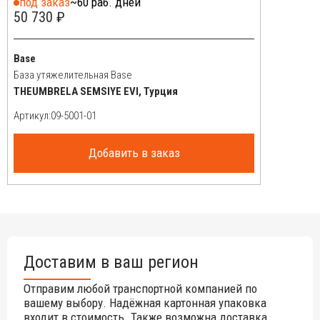
под заказ
~60 раб. дней
Дополнительно можно приобрести:
50 730 ₽
Комплект освещения с пультом управления.
Комплект обогревателей 2000 Вт.
Base
Открыть инструкцию по эксплуатации уличных зонтов.
База утяжелительная Base
THEUMBRELA SEMSIYE EVI, Турция
Цена на сайте указана за модель с куполом из бежевого
полиэстера. Цены на другие модели Вы можете уточнить у
Артикул:
менеджеров.
Добавить в заказ
Доставим в ваш регион
Отправим любой транспортной компанией по
вашему выбору. Надёжная картонная упаковка
входит в стоимость. Также возможна доставка