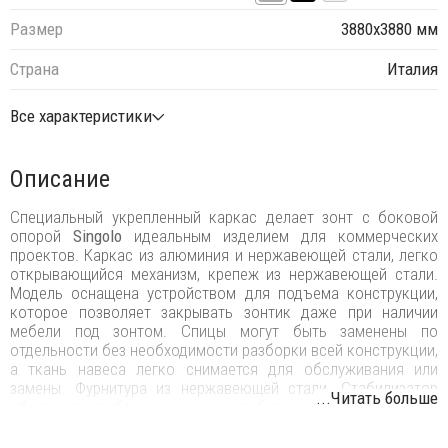
Размер
3880х3880 мм
Страна
Италия
Все характеристики
Описание
Специальный укрепленный каркас делает зонт с боковой
опорой
Singolo
идеальным изделием для коммерческих
проектов. Каркас из алюминия и нержавеющей стали, легко
открывающийся механизм, крепеж из нержавеющей стали.
Модель оснащена устройством для подъема конструкции,
которое позволяет закрывать зонтик даже при наличии
мебели под зонтом. Спицы могут быть заменены по
отдельности без необходимости разборки всей конструкции,
а ткань навеса легко снимается для обслуживания или
замены. Фурнитура из нержавеющей стали. Стабилизатор
...Читать больше
обеспечивает более высокую стабильность зонта в очень
ветреных условиях. Все продукты
FIM
разработаны и
изготовлены в Италии с использованием лучших материалов