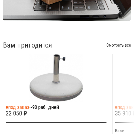
Комплект колес для утяжелительной базы из гранита 75
кг (GRUOT000200); комплект колес для утяжелительной
базы GBASE008500#X (GRUOT000300).
База для крепления в грунт (GBASE001200).
Стальная плита для монтажа на поверхность с трубой
(GBASE007500).
Вам пригодится
Смотреть все
Посмотреть технические характеристики модели
.
Открыть инструкцию по сборке
.
Цена на сайте указана за модель из ткани olefim.
Стоимость других моделей и дополнительную
информацию уточняйте у менеджера.
Обращаем Ваше внимание, что при эксплуатации зонтов для
утяжеления требуется соблюдать вес не ниже
рекомендованного производителем. В случае использования
зонтов на открытых площадках с повышенной ветренностью
под заказ
~90 раб. дней
под зак
вес рекомендуется удвоить. На данную модель
22 050 ₽
35 910 
рекомендованный вес утяжеления составляет 40 кг.
Base