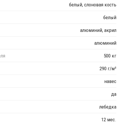
белый, слоновая кость
белый
алюминий, акрил
алюминий
еля
500 кг
290 г/м²
навес
да
лебедка
12 мес.