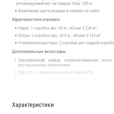
рекомендуемый вес на каждую базу: 250 кг.
Возможные цвета указаны в палитре на сайте.
Характеристики упаковки:
Навес: 1 коробка, вес: 42 кг, объем: 0.234 м³.
Опоры: 2 коробки, вес: 24.4 кг, объем: 0.124 м³.
Утяжелительные базы: 2 коробки, вес каждой коробки:
Дополнительные аксессуары:
Электрический привод открытия/закрытия зонта
дистанционным управлением.
Водосток с двумя воланами из ткани airfim.
Опоры с LED освещением (GPALT002600); опоры из тик
Центральная опора (GPADT000800); центральная о
соединения двух навесов.
Крышка для утяжелительной базы (PCART001301).
Характеристики
База для крепления в грунт STYLO UNIV+PR (GBASE00
(GBASE005800).