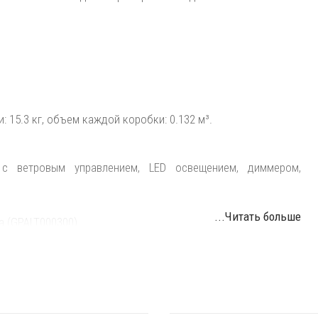
 15.3 кг, объем каждой коробки: 0.132 м³.
 с ветровым управлением, LED освещением, диммером,
...Читать больше
а (GPALT000300).
пора с LED освещением (GPADT001600) - необходимы для
0900); квадратная плита для крепления в грунт 300х300 мм