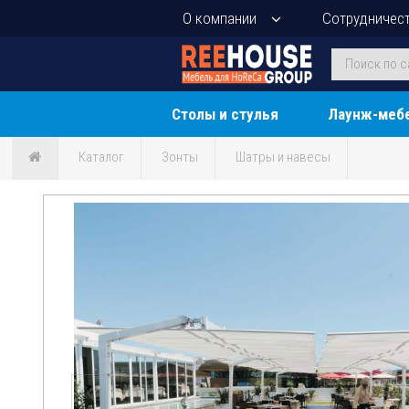
О компании
Сотрудничес
Столы и стулья
Лаунж-меб
Каталог
Зонты
Шатры и навесы