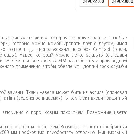
2490х2500
2490х3000
алистичным дизайном, которая позволяет затенить любые
еры, которые можно комбинировать друг с другом, имея
но подходят для использования в сфере Contract (отели,
ые сады). Навес, который можно легко закрыть благодаря
в течение дня. Все изделия
FIM
разработаны и произведены
ужного применения, чтобы обеспечить долгий срок службы
той замены. Ткань навеса может быть из акрила (слоновая
а), airfim (водонепроницаемая). В комплект входит защитный
з алюминия с порошковым покрытием. Возможные цвета:
ия с порошковым покрытием. Возможные цвета: серебристый
500х500 мм необходимо приобретать отдельно. Минимальный