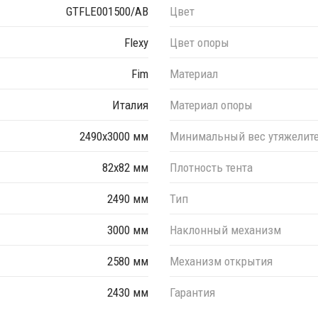
GTFLE001500/AB
Цвет
Flexy
Цвет опоры
ета слоновая кость, с двумя опорами и утяжелительными
Fim
Материал
полнительную информацию уточняйте у менеджера.
есов для утяжеления требуется соблюдать вес не ниже
Италия
Материал опоры
ьзования зонтов на открытых площадках с повышенной
ель рекомендованный вес утяжеления составляет 500 кг.
2490х3000 мм
Минимальный вес утяжелит
82х82 мм
Плотность тента
2490 мм
Тип
3000 мм
Наклонный механизм
2580 мм
Механизм открытия
2430 мм
Гарантия