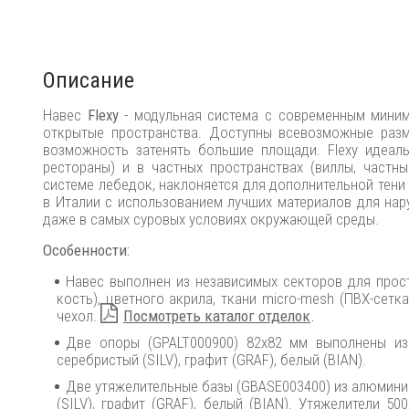
Описание
Навес
Flexy
- модульная система с современным миним
открытые пространства. Доступны всевозможные разм
возможность затенять большие площади. Flexy идеаль
рестораны) и в частных пространствах (виллы, частн
системе лебедок, наклоняется для дополнительной тени 
в Италии с использованием лучших материалов для нар
даже в самых суровых условиях окружающей среды.
Особенности:
Навес выполнен из независимых секторов для прос
кость), цветного акрила, ткани micro-mesh (ПВХ-сетк
чехол.
Посмотреть каталог отделок
.
Две опоры (GPALT000900) 82х82 мм выполнены и
серебристый (SILV), графит (GRAF), белый (BIAN).
Две утяжелительные базы (GBASE003400) из алюмин
(SILV), графит (GRAF), белый (BIAN). Утяжелители 