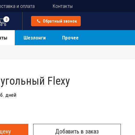
ставка и оплата
Контакты
0
Обратный звонок
нты
Шезлонги
Прочее
угольный Flexy
б. дней
цену
Добавить в заказ