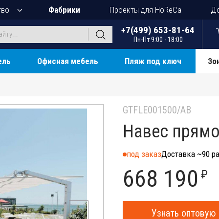
тво
Фабрики
Проекты для HoReCa
До
+7(499) 653-81-64
Пн-Пт 9:00 - 18:00
ель
Офисная мебель
Пляж под ключ
Зо
GTFLE001500/AB
Навес прямо
под заказ
Доставка ~90 ра
668 190
₽
Узнать оптовую 