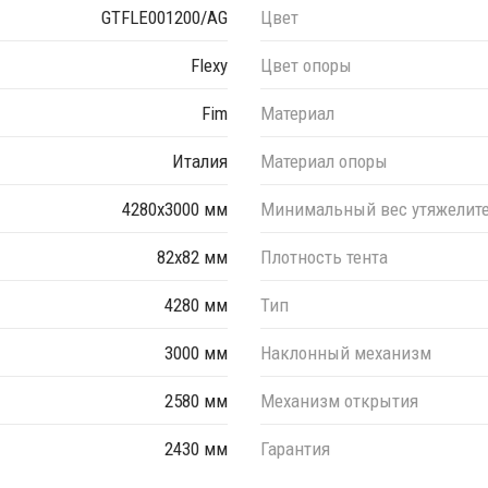
GTFLE001200/AG
Цвет
Flexy
Цвет опоры
ета слоновая кость, с двумя опорами и утяжелительными
Fim
Материал
полнительную информацию уточняйте у менеджера.
есов для утяжеления требуется соблюдать вес не ниже
Италия
Материал опоры
ьзования зонтов на открытых площадках с повышенной
ель рекомендованный вес утяжеления составляет 500 кг.
4280х3000 мм
Минимальный вес утяжелит
82х82 мм
Плотность тента
4280 мм
Тип
3000 мм
Наклонный механизм
2580 мм
Механизм открытия
2430 мм
Гарантия