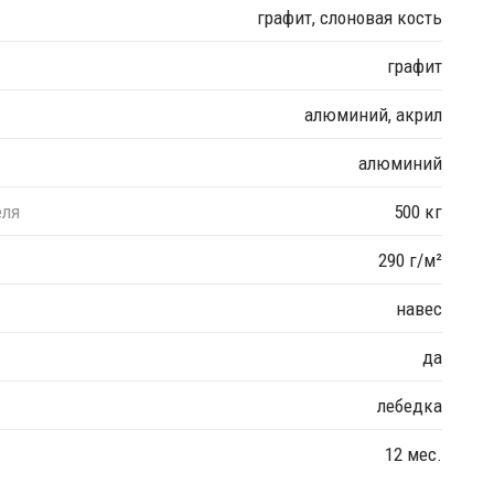
графит, слоновая кость
графит
алюминий, акрил
алюминий
еля
500 кг
290 г/м²
навес
да
лебедка
12 мес.