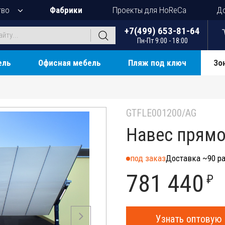
тво
Фабрики
Проекты для HoReCa
До
+7(499) 653-81-64
Пн-Пт 9:00 - 18:00
ель
Офисная мебель
Пляж под ключ
Зо
GTFLE001200/AG
Навес прямо
под заказ
Доставка ~90 ра
781 440
₽
Узнать оптовую 