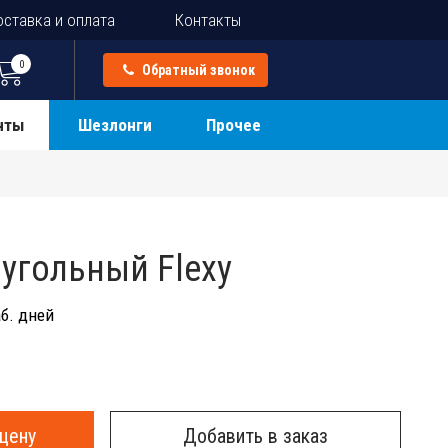
ставка и оплата
Контакты
0
Обратный звонок
нты
Шезлонги
Прочее
угольный Flexy
б. дней
цену
Добавить в заказ