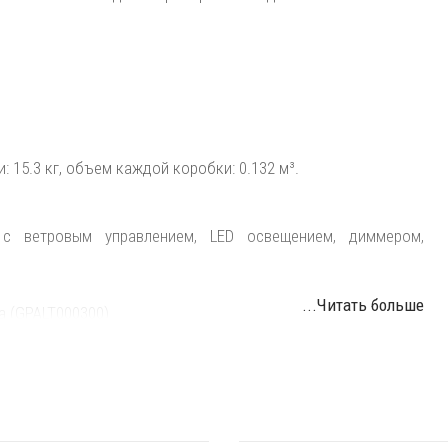
 15.3 кг, объем каждой коробки: 0.132 м³.
 с ветровым управлением, LED освещением, диммером,
...Читать больше
а (GPALT000300).
пора с LED освещением (GPADT001600) - необходимы для
0900); квадратная плита для крепления в грунт 300х300 мм