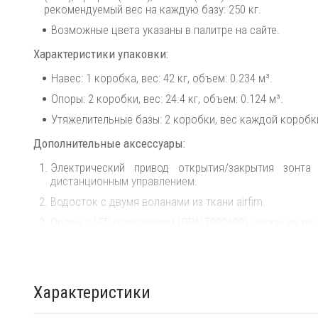
рекомендуемый вес на каждую базу: 250 кг.
Возможные цвета указаны в палитре на сайте.
Характеристики упаковки:
Навес: 1 коробка, вес: 42 кг, объем: 0.234 м³.
Опоры: 2 коробки, вес: 24.4 кг, объем: 0.124 м³.
Утяжелительные базы: 2 коробки, вес каждой коробки:
Дополнительные аксессуары:
Электрический привод открытия/закрытия зонта
дистанционным управлением.
Водосток с двумя воланами из ткани airfim.
Опоры с LED освещением (GPALT002600); опоры из тик
Центральная опора (GPADT000800); центральная о
соединения двух навесов.
Крышка для утяжелительной базы (PCART001301).
Характеристики
База для крепления в грунт STYLO UNIV+PR (GBASE00
(GBASE005800).