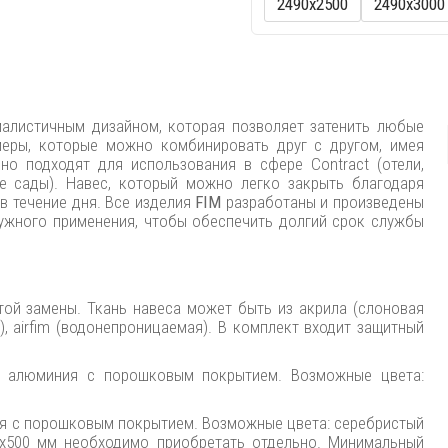
2490х2500
2490х3000
алистичным дизайном, которая позволяет затенить любые
еры, которые можно комбинировать друг с другом, имея
но подходят для использования в сфере Contract (отели,
ые сады). Навес, который можно легко закрыть благодаря
в течение дня. Все изделия
FIM
разработаны и произведены
ужного применения, чтобы обеспечить долгий срок службы
той замены. Ткань навеса может быть из акрила (слоновая
а), airfim (водонепроницаемая). В комплект входит защитный
з алюминия с порошковым покрытием. Возможные цвета:
ия с порошковым покрытием. Возможные цвета: серебристый
500х500 мм необходимо приобретать отдельно. Минимальный