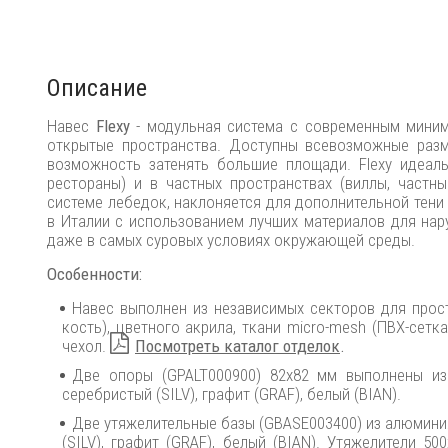
Описание
Навес
Flexy
- модульная система с современным миним
открытые пространства. Доступны всевозможные разм
возможность затенять большие площади. Flexy идеаль
рестораны) и в частных пространствах (виллы, частн
системе лебедок, наклоняется для дополнительной тени 
в Италии с использованием лучших материалов для нар
даже в самых суровых условиях окружающей среды.
Особенности:
Навес выполнен из независимых секторов для прос
кость), цветного акрила, ткани micro-mesh (ПВХ-сетк
чехол.
Посмотреть каталог отделок
.
Две опоры (GPALT000900) 82х82 мм выполнены и
серебристый (SILV), графит (GRAF), белый (BIAN).
Две утяжелительные базы (GBASE003400) из алюмин
(SILV), графит (GRAF), белый (BIAN). Утяжелители 