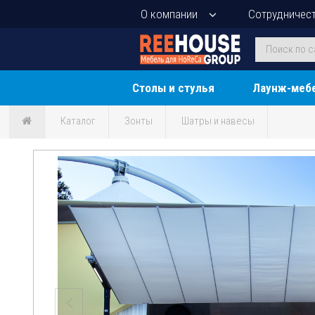
О компании
Сотрудничес
Столы и стулья
Лаунж-меб
Каталог
Зонты
Шатры и навесы