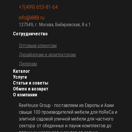
Причины приобрести Ingenua:
+7(499) 653-81-64
Тент в сочетании с запатентованным механизмом
info@i888.ru
скольжения.
127549, г. Москва, Бибиревская, 8 к.1
Выдерживает высокие скорости ветра.
Сотрудничество
Тент можно отрегулировать в соответствии с
положением солнца.
Оптовым клиентам
В стоимость, указанную на сайте, входит:
Дизайнерам и архитекторам
Тент из ткани Solidum: natural (натуральный); canvas
Дилерам
(бежевый); taupe (серо-коричневый); grey (серый). Также
Каталог
можно заказать купол из ткани Sunbrella. Размер
Услуги
упаковки тента: 450х550х160 мм; вес: 2.23-5.26 кг.
Статьи и советы
Веревки Ø6 мм.
Обмен и возврат
О компании
Чехол.
ReeHouse Group - поставляем из Европы и Азии
Отдельно можно приобрести:
свыше 100 производителей мебели для HoReCa и
Опору из алюминия высотой 2600 мм или 3000 мм для
элитной садовой уличной мебели для частного
установки максимум 2 тентов и аксессуары к ней.
сектора: от обеденных и лаунж-комплектов до
Крепления с наклоном: круглое крепление 80° для