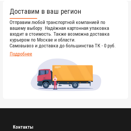
нержавеющая сталь 316.
Доставим в ваш регион
Веревка Ø6 мм.
Для заказа доступны запасные части.
Отправим любой транспортной компанией по
вашему выбору. Надёжная картонная упаковка
Модель разработана и изготовлена в Бельгии.
входит в стоимость. Также возможна доставка
Гарантия производителя на все продукты фабрики от 15
курьером по Москве и области.
до 2 лет.
Самовывоз и доставка до большинства ТК - 0 руб.
В комплект входит инструкция и чехол для хранения.
Подробнее
Выдерживает скорость ветра до 6 баллов по шкале
бофорта, 50 км/ч, если база постоянно зафиксирована.
Протестировано в TU Delft.
Технические характеристики модели.
Инструкция по эксплуатации тента Ingenua.
Ветроустойчивость зонтов Umbrosa.
Руководство по обслуживанию зонтов.
Варианты крепления зонтов Umbrosa.
Контакты