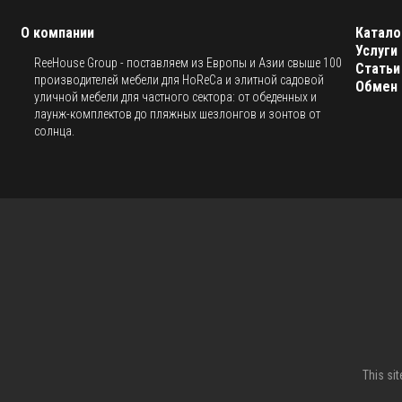
О компании
Катало
Услуги
ReeHouse Group - поставляем из Европы и Азии свыше 100
Статьи
производителей мебели для HoReCa и элитной садовой
Обмен 
уличной мебели для частного сектора: от обеденных и
лаунж-комплектов до пляжных шезлонгов и зонтов от
солнца.
This si