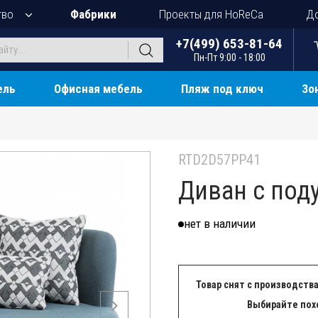
тво
Фабрики
Проекты для HoReCa
До
+7(499) 653-81-64
Пн-Пт 9:00 - 18:00
ель
Офисная мебель
Пляж под ключ
Зо
RTD2D57PP41
Диван с под
нет в наличии
Товар снят с производства
Выбирайте пох