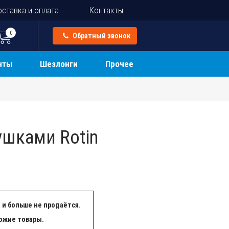
ставка и оплата
Контакты
0
Обратный звонок
нты
Шезлонги
Прочее
ушками Rotin
 и больше не продаётся.
ожие товары.