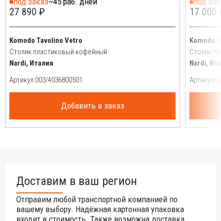
под заказ
~45 раб. дней
под зак
27 890 ₽
17 000 
Komodo Tavolino Vetro
Komodo T
Столик пластиковый кофейный
Столик п
Nardi, Италия
Nardi, Ит
Артикул:
Артикул:
Добавить в заказ
Доставим в ваш регион
Отправим любой транспортной компанией по
вашему выбору. Надёжная картонная упаковка
входит в стоимость. Также возможна доставка