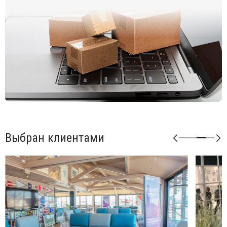
Возможные цвета каркаса: белый (bianco), антрацит
(antracite), тортора (tortora), агава (agave).
Возможные цвета подушек из акрила: серый (grigio),
розовый (rosa quarzo).
Возможные цвета подушек из ткани Sunbrella: синий
(adriatic), лед (ghiaccio), авокадо (avocado), джунгли
(giungla), холст (canvas).
Возможные цвета подушек из ткани TECH: панама
(panama).
Матовая отделка, нескользящие ножки.
Изделие сертифицировано CATAS.
Выбран клиентами
Открыть технические характеристики
.
Открыть инструкцию по сборке
.
Элементы серии Кomodo можно комбинировать между
собой в любой последовательности, создавая
индивидуальные решения для Вашего интерьера.