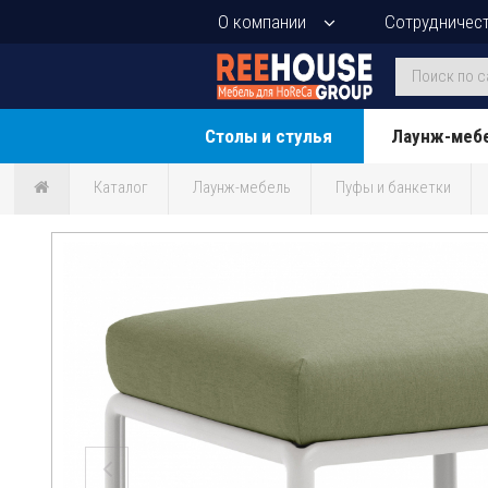
О компании
Сотрудничес
Столы и стулья
Лаунж-меб
Каталог
Лаунж-мебель
Пуфы и банкетки