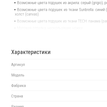
Возможные цвета подушек из акрила: серый (grigio), р
Возможные цвета подушек из ткани Sunbrella: синий (adr
холст (canvas).
Возможные цвета подушек из ткани TECH: панама (pa
Матовая отделка, нескользящие ножки.
Изделие сертифицировано CATAS.
Открыть технические характеристики
.
Характеристики
Открыть инструкцию по сборке
.
Можно докупать модули и корректировать размеры м
комбинируются между собой в любой последовател
Артикул
интерьера.
Модель
Фабрика
Страна
Размер