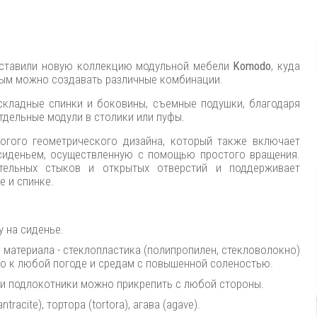
редставили новую коллекцию модульной мебели
Komodo
, куда
рым можно создавать различные комбинации.
кладные спинки и боковины, съемные подушки, благодаря
тдельные модули в столики или пуфы.
рогого геометрического дизайна, который также включает
сиденьем, осуществленную с помощью простого вращения.
тельных стыков и открытых отверстий и поддерживает
е и спинке.
у на сиденье.
материала - стеклопластика (полипропилен, стекловолокно)
ого к любой погоде и средам с повышенной соленостью.
 и подлокотники можно прикрепить с любой стороны.
racite), тортора (tortora), агава (agave).