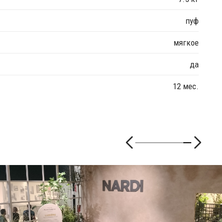
пуф
мягкое
да
12 мес.