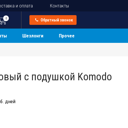
ставка и оплата
Контакты
0
Обратный звонок
нты
Шезлонги
Прочее
овый с подушкой Komodo
б. дней