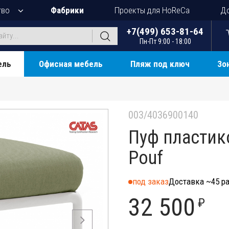
тво
Фабрики
Проекты для HoReCa
До
+7(499) 653-81-64
Пн-Пт 9:00 - 18:00
ель
Офисная мебель
Пляж под ключ
Зо
003/4036900140
Пуф пластик
Pouf
под заказ
Доставка ~45 ра
32 500
₽