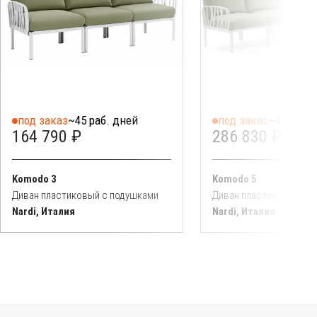
под заказ
~45 раб. дней
под заказ
~45 раб. 
164 790 ₽
286 830 ₽
Komodo 3
Komodo 5
Диван пластиковый с подушками
Диван пластиковый с 
Nardi, Италия
Nardi, Италия