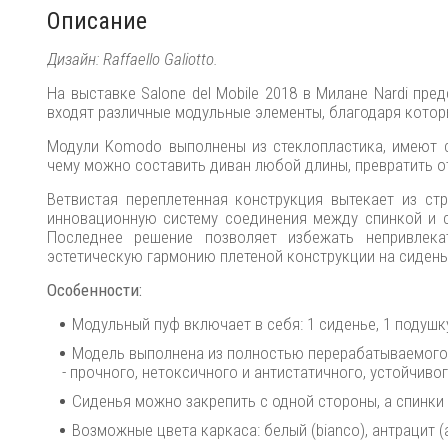
Описание
Дизайн: Raffaello Galiotto.
На выставке Salone del Mobile 2018 в Милане Nardi п
входят различные модульные элементы, благодаря кото
Модули Komodo выполнены из стеклопластика, имеют с
чему можно составить диван любой длины, превратить о
Ветвистая переплетенная конструкция вытекает из ст
инновационную систему соединения между спинкой и 
Последнее решение позволяет избежать непривлека
эстетическую гармонию плетеной конструкции на сидень
Особенности:
Модульный пуф включает в себя: 1 сиденье, 1 подушк
Модель выполнена из полностью перерабатываемого 
- прочного, нетоксичного и антистатичного, устойчив
Сиденья можно закрепить с одной стороны, а спинки
Возможные цвета каркаса: белый (bianco), антрацит (ant