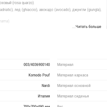
озовый (rosa quarzo).
iatic), лед (ghiaccio), авокадо (avocado), джунгли (giungla),
nama).
...Читать больше
ебели под необходимые размеры. Элементы серии Кomodo
ьности, создавая индивидуальные решения для Вашего
003/4036900140
Материал
Komodo Pouf
Материал каркаса
Nardi
Материал основной
Италия
Материал сиденья
700х700х490 мм
Вес