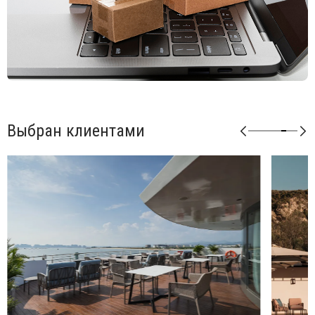
Возможные цвета подушек из ткани Sunbrella: синий
(adriatic), лед (ghiaccio), авокадо (avocado), джунгли
(giungla), холст (canvas).
Возможные цвета подушек из ткани TECH: панама
(panama).
Матовая отделка, нескользящие ножки.
Изделие сертифицировано CATAS.
Выбран клиентами
Открыть технические характеристики
.
Открыть инструкцию по сборке
.
Можно докупать модули и корректировать размеры
мебели под необходимые размеры. Элементы серии
Кomodo комбинируются между собой в любой
последовательности, создавая индивидуальные решения
для Вашего интерьера.