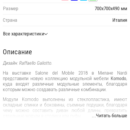
Размер
700х700х490 мм
Страна
Италия
Все характеристики
Описание
Дизайн: Raffaello Galiotto.
На выставке Salone del Mobile 2018 в Милане Nardi
представили новую коллекцию модульной мебели
Komodo
,
куда входят различные модульные элементы, благодаря
которым можно создавать различные комбинации.
Модули Komodo выполнены из стеклопластика, имеют
складные спинки и боковины, съемные подушки, благодаря
чему можно составить диван любой длины, превратить
...Читать больше
отдельные модули в столики или пуфы.
Ветвистая переплетенная конструкция вытекает из строгого