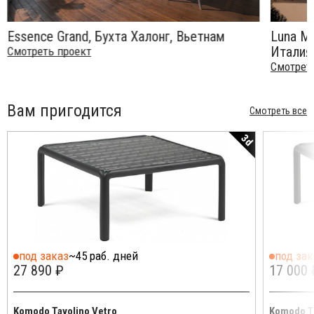
Essence Grand, Бухта Халонг, Вьетнам
Luna Mi
Италия
Смотреть проект
Смотрет
Вам пригодится
Смотреть все
3d
под заказ
~45 раб. дней
под зак
27 890 ₽
17 000 
Komodo Tavolino Vetro
Komodo T