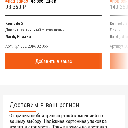
под заказ
~45 раб. дней
под зак
93 350 ₽
140 360
Komodo 2
Komodo 2
Диван пластиковый с подушками
Диван пл
Nardi, Италия
Nardi, Ит
Артикул:
Артикул:
Добавить в заказ
Доставим в ваш регион
Отправим любой транспортной компанией по
вашему выбору. Надёжная картонная упаковка
входит в стоимость. Также возможна доставка