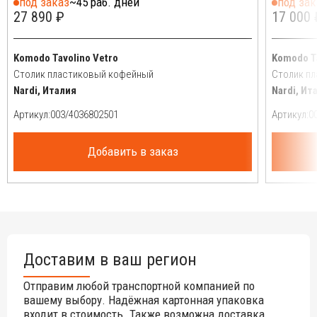
под заказ
~45 раб. дней
под зак
27 890 ₽
17 000 
Komodo Tavolino Vetro
Komodo T
Столик пластиковый кофейный
Столик п
Nardi, Италия
Nardi, Ит
Артикул:
Артикул:
Добавить в заказ
Доставим в ваш регион
Отправим любой транспортной компанией по
вашему выбору. Надёжная картонная упаковка
входит в стоимость. Также возможна доставка