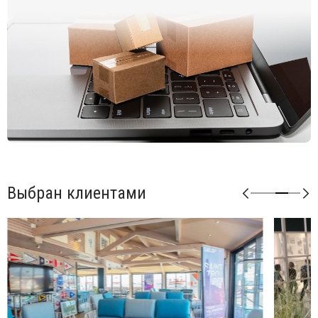
Возможные цвета каркаса: белый (bianco), антрацит
(antracite), тортора (tortora), агава (agave).
Возможные цвета подушек из акрила: серый (grigio),
розовый (rosa quarzo).
Возможные цвета подушек из ткани Sunbrella: синий
(adriatic), лед (ghiaccio), авокадо (avocado), джунгли
(giungla), холст (canvas).
Возможные цвета подушек из ткани TECH: панама
(panama).
Матовая отделка, нескользящие ножки.
Изделие сертифицировано CATAS.
Выбран клиентами
Открыть технические характеристики
.
Открыть инструкцию по сборке
.
Элементы серии Кomodo можно комбинировать между
собой в любой последовательности, создавая
индивидуальные решения для Вашего интерьера.