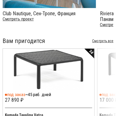
Club Nautique, Сен-Тропе, Франция
Riviera
Панама
Смотреть проект
Смотрет
Вам пригодится
Смотреть все
3d
под заказ
~45 раб. дней
под зак
27 890 ₽
17 000 
Komodo Tavolino Vetro
Komodo T