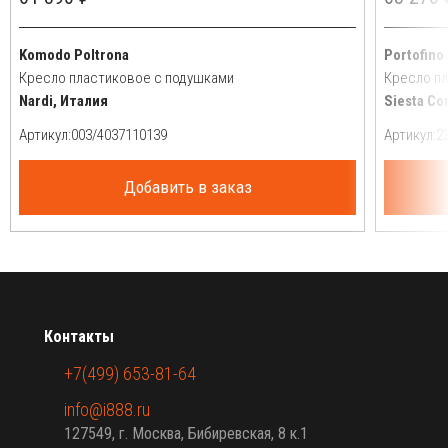
Komodo Poltrona
Portofino
Кресло пластиковое с подушками
Кресло п
Nardi, Италия
Siesta Co
Артикул:
Артикул:
Добавить в заказ
Контакты
+7(499) 653-81-64
info@i888.ru
127549, г. Москва, Бибиревская, 8 к.1