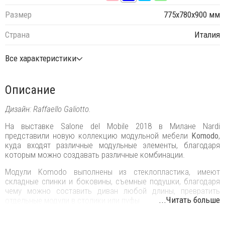
Размер
775х780х900 мм
Страна
Италия
Все характеристики
Описание
Дизайн: Raffaello Galiotto.
На выставке Salone del Mobile 2018 в Милане Nardi
представили новую коллекцию модульной мебели
Komodo
,
куда входят различные модульные элементы, благодаря
которым можно создавать различные комбинации.
Модули Komodo выполнены из стеклопластика, имеют
складные спинки и боковины, съемные подушки, благодаря
чему можно составить диван любой длины, превратить
...Читать больше
отдельные модули в столики или пуфы.
Ветвистая переплетенная конструкция вытекает из строгого