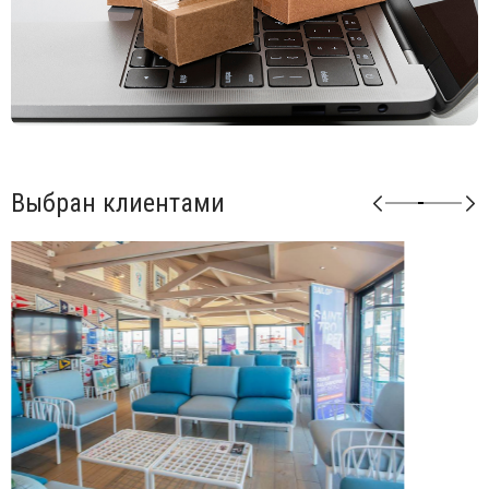
Возможные цвета подушек из ткани Sunbrella: синий
(adriatic), лед (ghiaccio), авокадо (avocado), джунгли
(giungla), холст (canvas).
Возможные цвета подушек из ткани TECH: панама
(panama).
Матовая отделка, нескользящие ножки.
Изделие сертифицировано CATAS.
Выбран клиентами
Открыть технические характеристики
.
Открыть инструкцию по сборке
.
Можно докупать модули и корректировать размеры
мебели под необходимые размеры. Элементы серии
Кomodo комбинируются между собой в любой
последовательности, создавая индивидуальные решения
для Вашего интерьера.