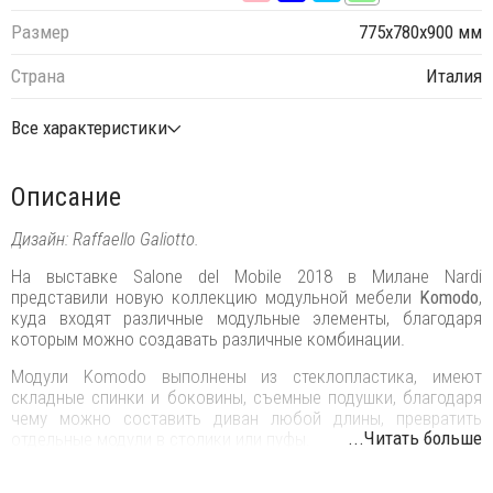
Размер
775х780х900 мм
Страна
Италия
Все характеристики
Описание
Дизайн: Raffaello Galiotto.
На выставке Salone del Mobile 2018 в Милане Nardi
представили новую коллекцию модульной мебели
Komodo
,
куда входят различные модульные элементы, благодаря
которым можно создавать различные комбинации.
Модули Komodo выполнены из стеклопластика, имеют
складные спинки и боковины, съемные подушки, благодаря
чему можно составить диван любой длины, превратить
...Читать больше
отдельные модули в столики или пуфы.
Ветвистая переплетенная конструкция вытекает из строгого