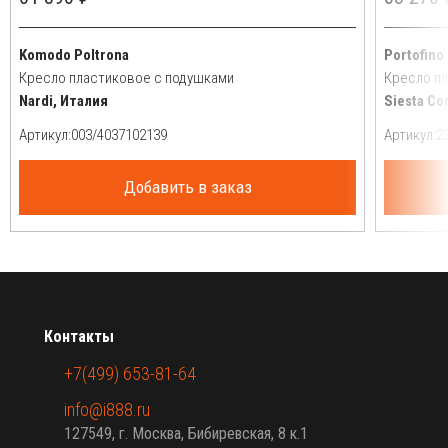
Komodo Poltrona
Portofino
Кресло пластиковое с подушками
Кресло п
Nardi, Италия
Siesta Co
Артикул:
Артикул:
Добавить в заказ
Контакты
+7(499) 653-81-64
info@i888.ru
127549, г. Москва, Бибиревская, 8 к.1