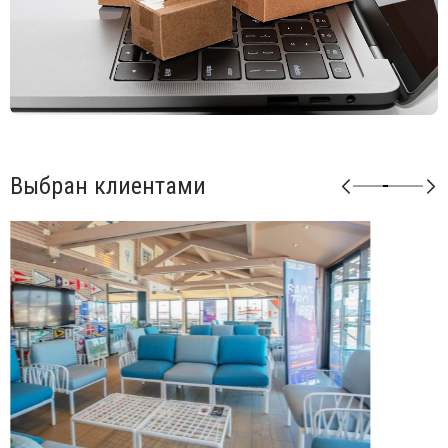
Возможные цвета подушек из ткани Sunbrella: синий
(adriatic), лед (ghiaccio), авокадо (avocado), джунгли
(giungla), холст (canvas).
Возможные цвета подушек из ткани TECH: панама
(panama).
Матовая отделка, нескользящие ножки.
Изделие сертифицировано CATAS.
Выбран клиентами
Открыть технические характеристики
.
Открыть инструкцию по сборке
.
Можно докупать модули и корректировать размеры
мебели под необходимые размеры. Элементы серии
Кomodo комбинируются между собой в любой
последовательности, создавая индивидуальные решения
для Вашего интерьера.