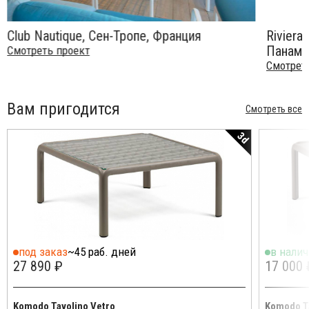
Club Nautique, Сен-Тропе, Франция
Riviera
Панама
Смотреть проект
Смотрет
Вам пригодится
Смотреть все
3d
под заказ
~45 раб. дней
в нали
27 890 ₽
17 000 
Komodo Tavolino Vetro
Komodo T