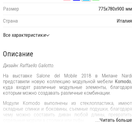
Размер
775х780х900 мм
Страна
Италия
Все характеристики
Описание
Дизайн: Raffaello Galiotto.
На выставке Salone del Mobile 2018 в Милане Nardi
представили новую коллекцию модульной мебели
Komodo
,
куда входят различные модульные элементы, благодаря
которым можно создавать различные комбинации.
Модули Komodo выполнены из стеклопластика, имеют
складные спинки и боковины, съемные подушки, благодаря
чему можно составить диван любой длины, превратить
...Читать больше
отдельные модули в столики или пуфы.
Ветвистая переплетенная конструкция вытекает из строгого