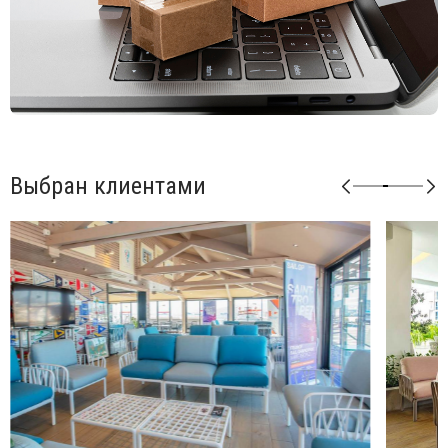
Возможные цвета подушек из ткани Sunbrella: синий
(adriatic), лед (ghiaccio), авокадо (avocado), джунгли
(giungla), холст (canvas).
Возможные цвета подушек из ткани TECH: панама
(panama).
Матовая отделка, нескользящие ножки.
Изделие сертифицировано CATAS.
Выбран клиентами
Открыть технические характеристики
.
Открыть инструкцию по сборке
.
Можно докупать модули и корректировать размеры
мебели под необходимые размеры. Элементы серии
Кomodo комбинируются между собой в любой
последовательности, создавая индивидуальные решения
для Вашего интерьера.