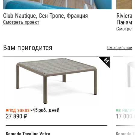
Club Nautique, Сен-Тропе, Франция
Riviera
Панама
Смотреть проект
Смотрет
Вам пригодится
Смотреть все
3d
под заказ
~45 раб. дней
в нали
27 890 ₽
17 000 
Komodo Tavolino Vetro
Komodo T