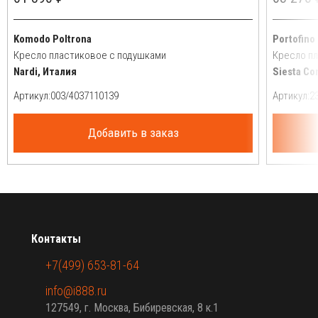
Komodo Poltrona
Portofino
Кресло пластиковое с подушками
Кресло п
Nardi, Италия
Siesta Co
Артикул:
Артикул:
Добавить в заказ
Контакты
+7(499) 653-81-64
info@i888.ru
127549, г. Москва, Бибиревская, 8 к.1