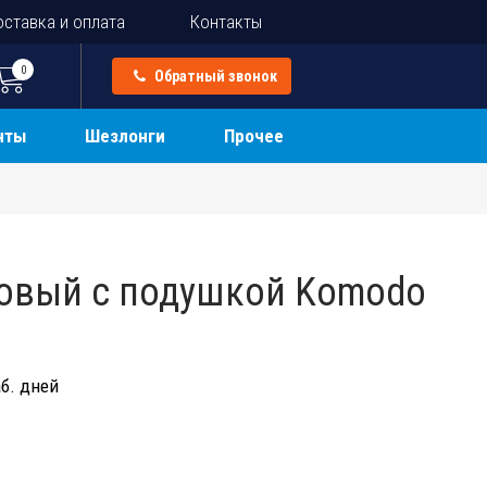
ставка и оплата
Контакты
0
Обратный звонок
нты
Шезлонги
Прочее
овый с подушкой Komodo
б. дней