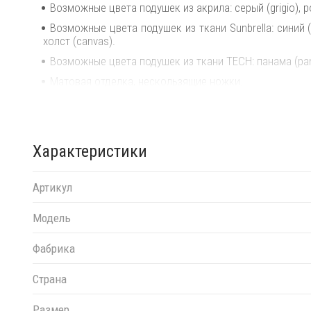
Возможные цвета подушек из акрила: серый (grigio), р
Возможные цвета подушек из ткани Sunbrella: синий (adr
холст (canvas).
Возможные цвета подушек из ткани TECH: панама (pa
Матовая отделка, нескользящие ножки.
Изделие сертифицировано CATAS.
Открыть технические характеристики
.
Характеристики
Открыть инструкцию по сборке
.
Можно докупать модули и корректировать размеры м
комбинируются между собой в любой последовател
Артикул
интерьера.
Модель
Фабрика
Страна
Размер