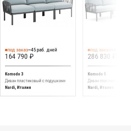
под заказ
~45 раб. дней
под заказ
~45 раб. 
164 790 ₽
286 830 ₽
Komodo 3
Komodo 5
Диван пластиковый с подушками
Диван пластиковый с 
Nardi, Италия
Nardi, Италия