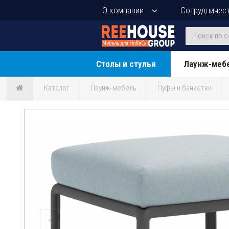
О компании
Сотрудничес
Столы и стулья
Лаунж-меб
Каталог
Лаунж-мебель
Пуфы и банкетки