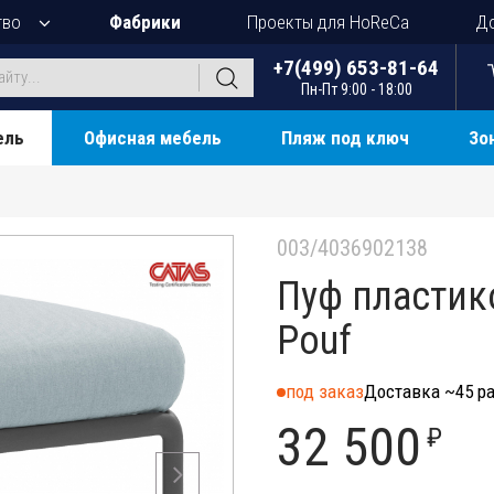
тво
Фабрики
Проекты для HoReCa
До
+7(499) 653-81-64
Пн-Пт 9:00 - 18:00
ель
Офисная мебель
Пляж под ключ
Зо
003/4036902138
Пуф пластик
Pouf
под заказ
Доставка ~45 ра
32 500
₽