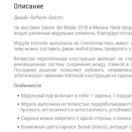
Описание
Дизайн: Raffaello Galiotto.
На выставке Salone del Mobile 2018 в Милане Nardi п
входят различные модульные элементы, благодаря кото
Модули Komodo выполнены из стеклопластика, имеют с
чему можно составить диван любой длины, превратить о
Ветвистая переплетенная конструкция вытекает из ст
инновационную систему соединения между спинкой и 
Последнее решение позволяет избежать непривлека
эстетическую гармонию плетеной конструкции на сидень
Особенности:
Модульный пуф включает в себя: 1 сиденье, 1 подушк
Модель выполнена из полностью перерабатываемого 
- прочного, нетоксичного и антистатичного, устойчив
Сиденья можно закрепить с одной стороны, а спинки
Возможные цвета каркаса: белый (bianco), антрацит (ant