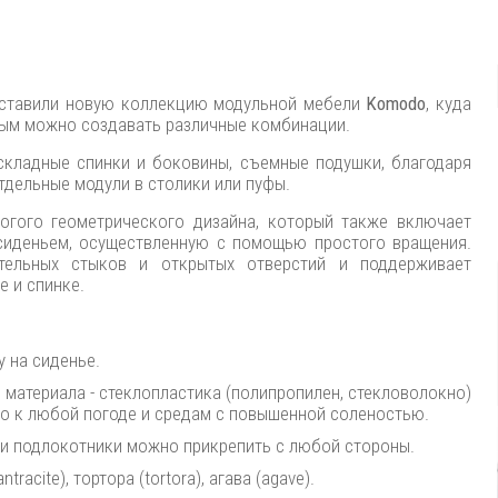
редставили новую коллекцию модульной мебели
Komodo
, куда
рым можно создавать различные комбинации.
кладные спинки и боковины, съемные подушки, благодаря
тдельные модули в столики или пуфы.
рогого геометрического дизайна, который также включает
сиденьем, осуществленную с помощью простого вращения.
тельных стыков и открытых отверстий и поддерживает
е и спинке.
у на сиденье.
материала - стеклопластика (полипропилен, стекловолокно)
ого к любой погоде и средам с повышенной соленостью.
 и подлокотники можно прикрепить с любой стороны.
racite), тортора (tortora), агава (agave).