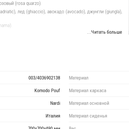
озовый (rosa quarzo).
iatic), лед (ghiaccio), авокадо (avocado), джунгли (giungla),
nama).
...Читать больше
ебели под необходимые размеры. Элементы серии Кomodo
ьности, создавая индивидуальные решения для Вашего
003/4036902138
Материал
Komodo Pouf
Материал каркаса
Nardi
Материал основной
Италия
Материал сиденья
700х700х490 мм
Вес