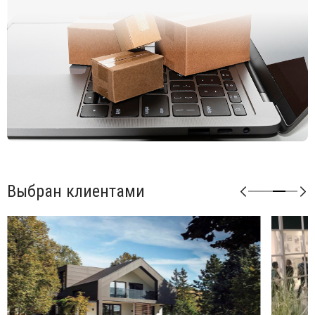
(antracite), тортора (tortora), агава (agave).
Возможные цвета подушек из акрила: серый (grigio),
розовый (rosa quarzo).
Возможные цвета подушек из ткани Sunbrella: синий
(adriatic), лед (ghiaccio), авокадо (avocado), джунгли
(giungla), холст (canvas).
Возможные цвета подушек из ткани TECH: панама
(panama).
Сиденья можно закрепить с одной стороны, а спинки и
подлокотники можно прикрепить с любой стороны.
Матовая отделка, нескользящие ножки.
Выбран клиентами
Изделие сертифицировано CATAS.
Открыть технические характеристики
.
Открыть инструкцию по сборке
.
Элементы серии Кomodo можно комбинировать между
собой в любой последовательности, создавая
индивидуальные решения для Вашего интерьера.