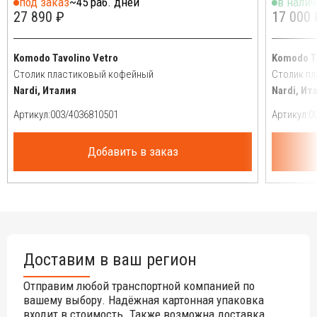
под заказ
~45 раб. дней
в нали
27 890 ₽
17 000 
Komodo Tavolino Vetro
Komodo T
Столик пластиковый кофейный
Столик п
Nardi, Италия
Nardi, Ит
Артикул:
Артикул:
Добавить в заказ
Доставим в ваш регион
Отправим любой транспортной компанией по
вашему выбору. Надёжная картонная упаковка
входит в стоимость. Также возможна доставка