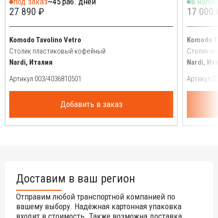
под заказ
~45 раб. дней
в нали
27 890 ₽
17 000 
Komodo Tavolino Vetro
Komodo T
Столик пластиковый кофейный
Столик п
Nardi, Италия
Nardi, Ит
Артикул:
Артикул:
Добавить в заказ
Доставим в ваш регион
Отправим любой транспортной компанией по
вашему выбору. Надёжная картонная упаковка
входит в стоимость. Также возможна доставка