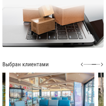
Возможные цвета каркаса: белый (bianco), антрацит
(antracite), тортора (tortora), агава (agave).
Возможные цвета подушек из акрила: серый (grigio),
розовый (rosa quarzo).
Возможные цвета подушек из ткани Sunbrella: синий
(adriatic), лед (ghiaccio), авокадо (avocado), джунгли
(giungla), холст (canvas).
Возможные цвета подушек из ткани TECH: панама
(panama).
Матовая отделка, нескользящие ножки.
Изделие сертифицировано CATAS.
Выбран клиентами
Открыть технические характеристики
.
Открыть инструкцию по сборке
.
Элементы серии Кomodo можно комбинировать между
собой в любой последовательности, создавая
индивидуальные решения для Вашего интерьера.