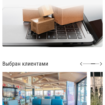
Возможные цвета каркаса: белый (bianco), антрацит
(antracite), тортора (tortora), агава (agave).
Возможные цвета подушек из акрила: серый (grigio),
розовый (rosa quarzo).
Возможные цвета подушек из ткани Sunbrella: синий
(adriatic), лед (ghiaccio), авокадо (avocado), джунгли
(giungla), холст (canvas).
Возможные цвета подушек из ткани TECH: панама
(panama).
Матовая отделка, нескользящие ножки.
Изделие сертифицировано CATAS.
Выбран клиентами
Открыть технические характеристики
.
Открыть инструкцию по сборке
.
Элементы серии Кomodo можно комбинировать между
собой в любой последовательности, создавая
индивидуальные решения для Вашего интерьера.