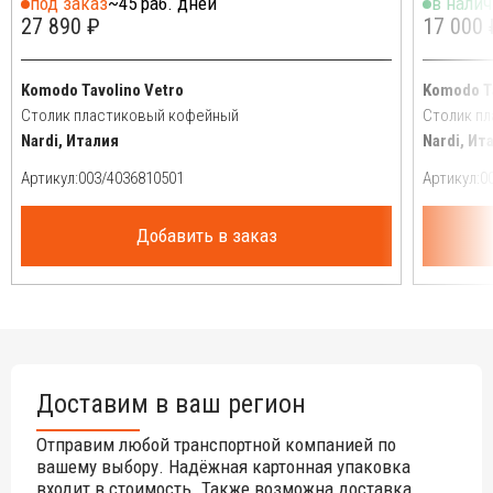
под заказ
~45 раб. дней
в нали
27 890 ₽
17 000 
Komodo Tavolino Vetro
Komodo T
Столик пластиковый кофейный
Столик п
Nardi, Италия
Nardi, Ит
Артикул:
Артикул:
Добавить в заказ
Доставим в ваш регион
Отправим любой транспортной компанией по
вашему выбору. Надёжная картонная упаковка
входит в стоимость. Также возможна доставка