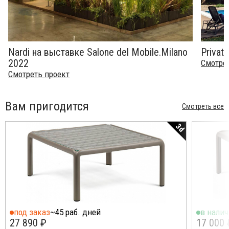
Nardi на выставке Salone del Mobile.Milano
Private
2022
Смотрет
Смотреть проект
Вам пригодится
Смотреть все
3d
под заказ
~45 раб. дней
в нали
27 890 ₽
17 000 