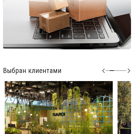
Возможные цвета подушек из акрила: серый (grigio),
розовый (rosa quarzo).
Возможные цвета подушек из ткани Sunbrella: синий
(adriatic), лед (ghiaccio), авокадо (avocado), джунгли
(giungla), холст (canvas).
Возможные цвета подушек из ткани TECH: панама
(panama).
Матовая отделка, нескользящие ножки.
Изделие сертифицировано CATAS.
Выбран клиентами
Открыть технические характеристики
.
Открыть инструкцию по сборке
.
Можно докупать модули и корректировать размеры
мебели под необходимые размеры. Элементы серии
Кomodo комбинируются между собой в любой
последовательности, создавая индивидуальные решения
для Вашего интерьера.