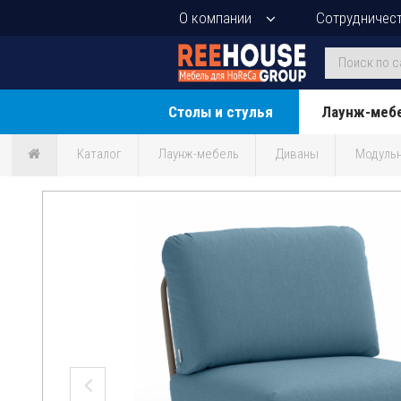
О компании
Сотрудничес
Столы и стулья
Лаунж-меб
Каталог
Лаунж-мебель
Диваны
Модуль