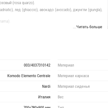
озовый (rosa quarzo).
iatic), лед (ghiaccio), авокадо (avocado), джунгли (giungla),
nama).
...Читать больше
ежду собой в любой последовательности, создавая
003/4037310142
Материал
Komodo Elemento Centrale
Материал каркаса
Nardi
Материал сиденья
Италия
Вес
700х780х900 мм
Тип