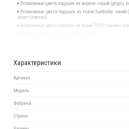
Возможные цвета подушек из акрила: серый (grigio), р
Возможные цвета подушек из ткани Sunbrella: синий (adr
холст (canvas).
Возможные цвета подушек из ткани TECH: панама (pa
Матовая отделка, нескользящие ножки.
Изделие сертифицировано CATAS.
Открыть технические характеристики
.
Характеристики
Открыть инструкцию по сборке
.
Элементы серии Кomodo можно комбинировать м
индивидуальные решения для Вашего интерьера.
Артикул
Модель
Фабрика
Страна
Размер