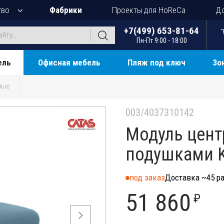
тво
Фабрики
Проекты для HoReCa
До
+7(499) 653-81-64
Пн-Пт 9:00 - 18:00
ель
Офисная мебель
Пляж под ключ
Зо
ные
003/4037310142
Модуль цент
подушками K
под заказ
Доставка ~45 ра
51 860
₽