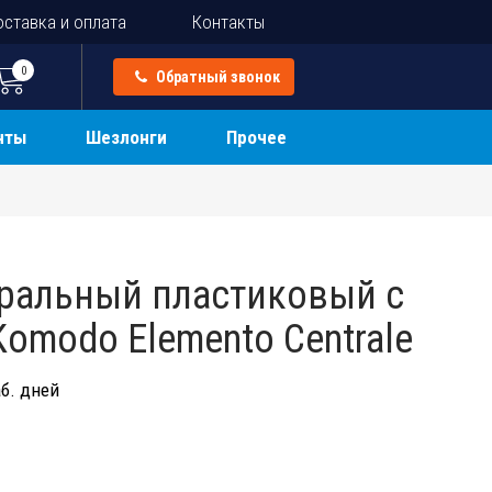
ставка и оплата
Контакты
0
Обратный звонок
нты
Шезлонги
Прочее
ральный пластиковый с
omodo Elemento Centrale
б. дней