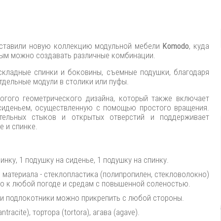
редставили новую коллекцию модульной мебели
Komodo
, куда
рым можно создавать различные комбинации.
кладные спинки и боковины, съемные подушки, благодаря
тдельные модули в столики или пуфы.
рогого геометрического дизайна, который также включает
сиденьем, осуществленную с помощью простого вращения.
тельных стыков и открытых отверстий и поддерживает
е и спинке.
инку, 1 подушку на сиденье, 1 подушку на спинку.
материала - стеклопластика (полипропилен, стекловолокно)
ого к любой погоде и средам с повышенной соленостью.
 и подлокотники можно прикрепить с любой стороны.
racite), тортора (tortora), агава (agave).