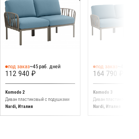
под заказ
~45 раб. дней
под заказ
~45 раб. 
112 940 ₽
164 790 ₽
Komodo 2
Komodo 3
Диван пластиковый с подушками
Диван пластиковый с 
Nardi, Италия
Nardi, Италия