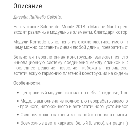
Описание
Дизайн: Raffaello Galiotto.
На выставке Salone del Mobile 2018 в Милане Nardi п
входят различные модульные элементы, благодаря кото
Модули Komodo выполнены из стеклопластика, имеют с
чему можно составить диван любой длины, превратить о
Ветвистая переплетенная конструкция вытекает из ст
инновационную систему соединения между спинкой и 
Последнее решение позволяет избежать непривлека
эстетическую гармонию плетеной конструкции на сидень
Особенности:
Центральный модуль включает в себя: 1 сиденье, 1 сп
Модель выполнена из полностью перерабатываемого 
- прочного, нетоксичного и антистатичного, устойчив
Сиденья можно закрепить с одной стороны, а спинки
Возможные цвета каркаса: белый (bianco), антрацит (ant