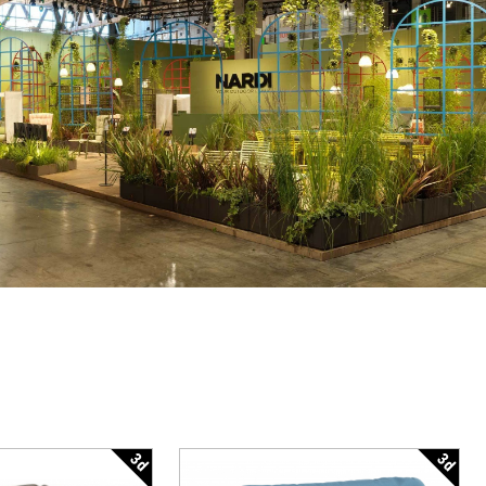
3d
3d