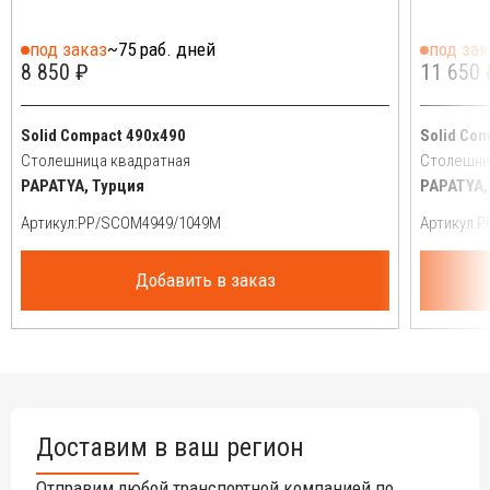
под заказ
~75 раб. дней
под зак
8 850 ₽
11 650 
Solid Compact 490х490
Solid Co
Столешница квадратная
Столешни
PAPATYA, Турция
PAPATYA,
Артикул:
Артикул:
Добавить в заказ
Доставим в ваш регион
Отправим любой транспортной компанией по