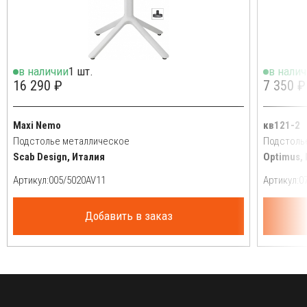
в наличии
1 шт.
в нали
16 290 ₽
7 350 ₽
Maxi Nemo
кв121-2
Подстолье металлическое
Подстоль
Scab Design, Италия
Optimus,
Артикул:
Артикул:
Добавить в заказ