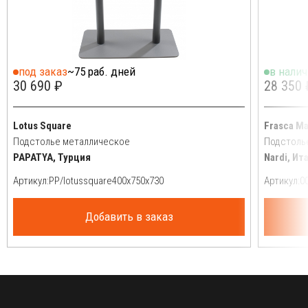
под заказ
~75 раб. дней
в нали
30 690 ₽
28 350 
Lotus Square
Frasca Ma
Подстолье металлическое
Подстоль
PAPATYA, Турция
Nardi, Ит
Артикул:
Артикул:
Добавить в заказ