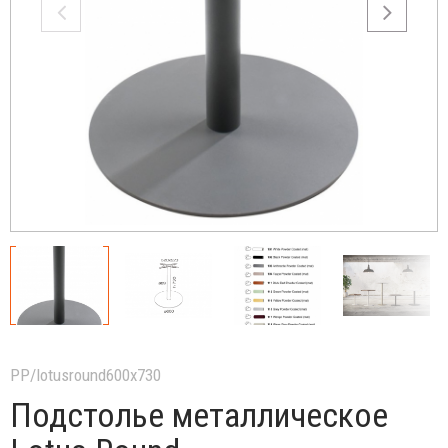
PP/lotusround600x730
Подстолье металлическое