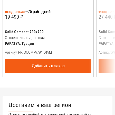
под заказ
~75 раб. дней
под зак
19 490 ₽
27 440 
Solid Compact 790x790
Solid Co
Столешница квадратная
Столешни
PAPATYA, Турция
PAPATYA,
Артикул:
Артикул:
Добавить в заказ
Доставим в ваш регион
Отправим любой транспортной компанией по