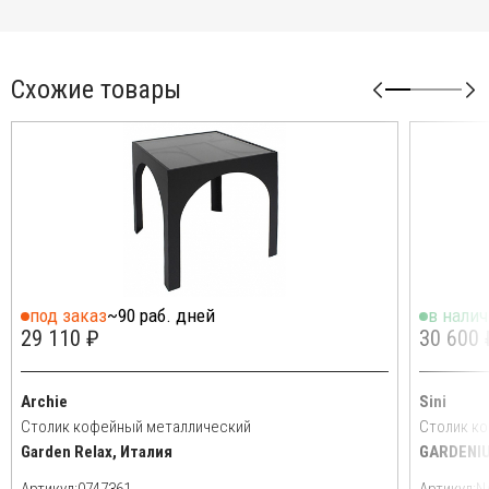
Схожие товары
под заказ
~90 раб. дней
в нали
29 110 ₽
30 600 
Archie
Sini
Столик кофейный металлический
Столик к
Garden Relax, Италия
GARDENIU