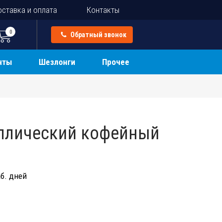
ставка и оплата
Контакты
0
Обратный звонок
нты
Шезлонги
Прочее
ллический кофейный
б. дней