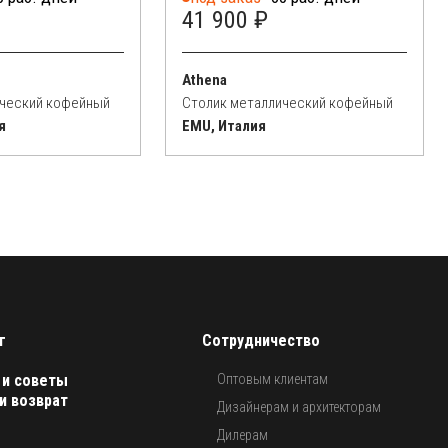
41 900 ₽
Athena
ический кофейный
Столик металлический кофейный
я
EMU, Италия
г
Сотрудничество
 и советы
Оптовым клиентам
и возврат
Дизайнерам и архитекторам
Дилерам