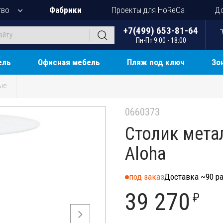
тво
Фабрики
Проекты для HoReCa
До
+7(499) 653-81-64
Пн-Пт 9:00 - 18:00
ель
Офисная мебель
Пляж под ключ
Зо
ые
0660373
Столик мета
Aloha
под заказ
Доставка ~90 ра
39 270
₽