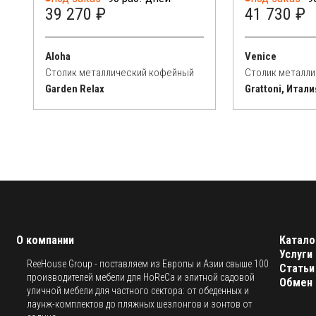
39 270 ₽
41 730 ₽
Aloha
Venice
Столик металлический кофейный
Столик металл
Garden Relax
Grattoni, Итали
О компании
Катало
Услуги
ReeHouse Group - поставляем из Европы и Азии свыше 100
Статьи
производителей мебели для HoReCa и элитной садовой
Обмен 
уличной мебели для частного сектора: от обеденных и
лаунж-комплектов до пляжных шезлонгов и зонтов от