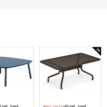
3d
0 раб. дней
под заказ
~60 раб. дней