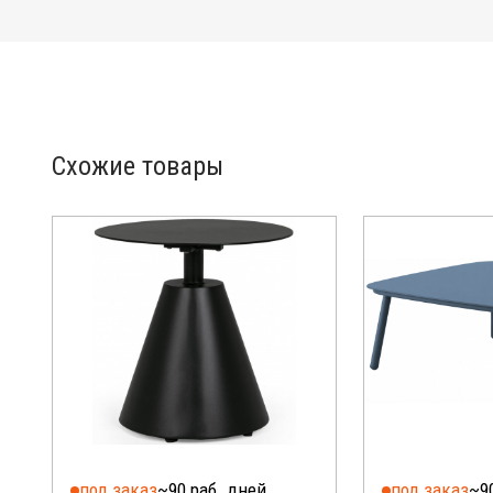
Схожие товары
под заказ
~90 раб. дней
под заказ
~9