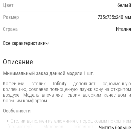
Цвет
белый
Размер
735х735х240 мм
Страна
Италия
Все характеристики
Описание
Минимальный заказ данной модели 1 шт.
Кофейный столик
Infinity
дополняет одноименную
коллекцию, создавая полноценную лаунж зону на открытом
воздухе. Модель впечатляет своим высоким качеством и
большим комфортом.
Особенности:
Столик выполнен из алюминия с порошковым покрытием
(полиэстер). Материал обладает уникальными
...Читать больше
свойствами и идеально подходит для использования на