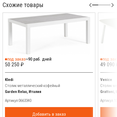
Схожие товары
под заказ
~90 раб. дней
под зак
50 250 ₽
49 090 
Kledi
Venice
Столик металлический кофейный
Столик м
Garden Relax, Италия
Grattoni,
Артикул:
Артикул:
Добавить в заказ